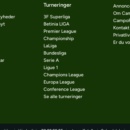
Turneringer
Annonc
Om Cam
nyheder
3F Superliga
CampoP
nyt
Betinia LIGA
Kontakt
Premier League
Privatliv
Championship
Er du v
LaLiga
Bundesliga
ar
Serie A
Ligue 1
Champions League
Europa League
Conference League
Se alle turneringer