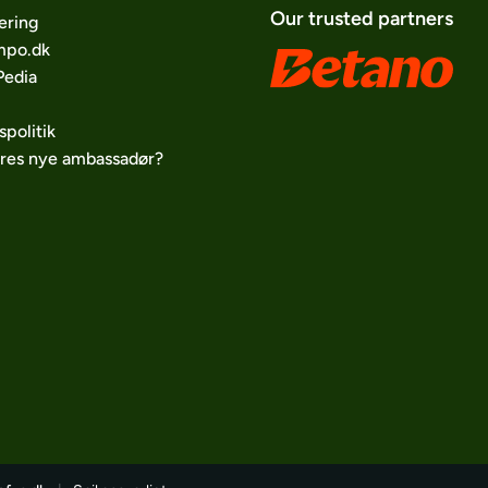
Our trusted partners
ering
po.dk
edia
spolitik
ores nye ambassadør?