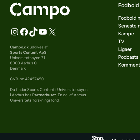
Fodbold
Fodbold 
Seneste 
Kampe
TV
Campo.dk
udgives af
Ligaer
Sports Content ApS
Podcasts
Universitetsbyen 71
8000 Aarhus C
Komment
Denmark
CVR-nr: 42457450
Du finder Sports Content i Universitetsbyen
i Aarhus hos
Partnerhuset
. En del af Aarhus
Universitets forskningsfond.