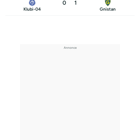
0
1
Klubi-04
Gnistan