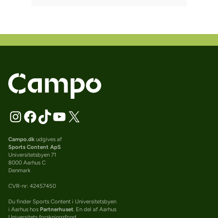
Campo.dk
udgives af
Sports Content ApS
Universitetsbyen 71
8000 Aarhus C
Denmark
CVR-nr: 42457450
Du finder Sports Content i Universitetsbyen
i Aarhus hos
Partnerhuset
. En del af Aarhus
Universitets forskningsfond.