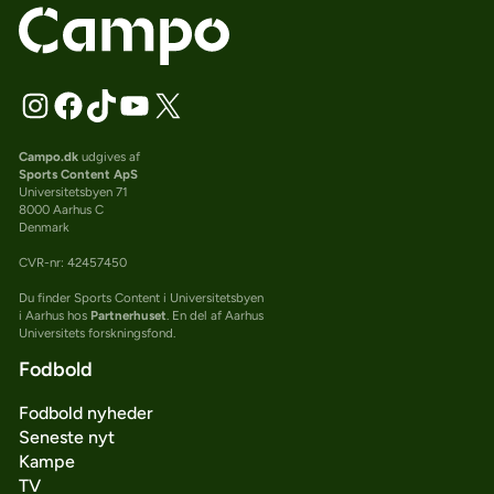
Campo.dk
udgives af
Sports Content ApS
Universitetsbyen 71
8000 Aarhus C
Denmark
CVR-nr: 42457450
Du finder Sports Content i Universitetsbyen
i Aarhus hos
Partnerhuset
. En del af Aarhus
Universitets forskningsfond.
Fodbold
Fodbold nyheder
Seneste nyt
Kampe
TV