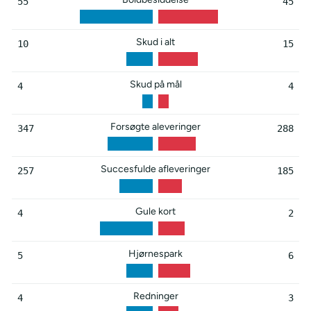
55
45
Skud i alt
10
15
Skud på mål
4
4
Forsøgte aleveringer
347
288
Succesfulde afleveringer
257
185
Gule kort
4
2
Hjørnespark
5
6
Redninger
4
3