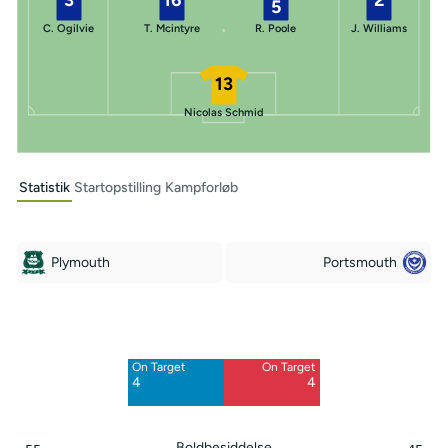
5
C. Ogilvie
T. Mcintyre
R. Poole
J. Williams
13
Nicolas Schmid
Statistik
Startopstilling
Kampforløb
Plymouth
Portsmouth
Off Target
Off Target
3
11
On Target
On Target
Blocked
Blocked
4
4
3
6
Boldbesiddelse