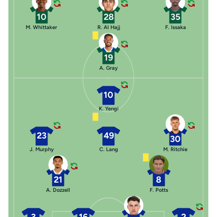
10
28
35
M. Whittaker
R. Al Hajj
F. Issaka
19
A. Gray
10
K. Yengi
23
49
30
J. Murphy
C. Lang
M. Ritchie
21
8
A. Dozzell
F. Potts
3
16
2