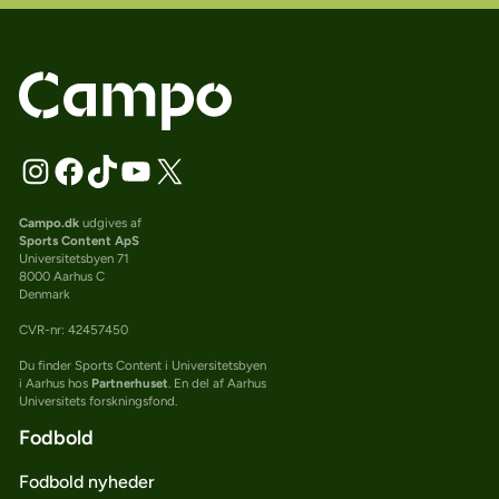
Campo.dk
udgives af
Sports Content ApS
Universitetsbyen 71
8000 Aarhus C
Denmark
CVR-nr: 42457450
Du finder Sports Content i Universitetsbyen
i Aarhus hos
Partnerhuset
. En del af Aarhus
Universitets forskningsfond.
Fodbold
Fodbold nyheder