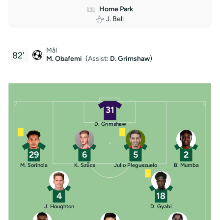
Home Park
J. Bell
Mål
82'
M. Obafemi
(
Assist
:
D. Grimshaw
)
31
D. Grimshaw
29
6
5
2
M. Sorinola
K. Szűcs
Julio Pleguezuelo
B. Mumba
4
18
J. Houghton
D. Gyabi