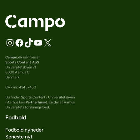
Campo.dk
udgives af
Sports Content ApS
Universitetsbyen 71
8000 Aarhus C
Denmark
CVR-nr: 42457450
Du finder Sports Content i Universitetsbyen
i Aarhus hos
Partnerhuset
. En del af Aarhus
Universitets forskningsfond.
Fodbold
Fodbold nyheder
Seneste nyt