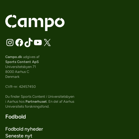
Campo.dk
udgives af
Sports Content ApS
Universitetsbyen 71
8000 Aarhus C
Denmark
CVR-nr: 42457450
Du finder Sports Content i Universitetsbyen
i Aarhus hos
Partnerhuset
. En del af Aarhus
Universitets forskningsfond.
Fodbold
Fodbold nyheder
Seneste nyt