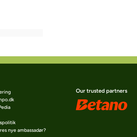
Our trusted partners
ering
po.dk
edia
spolitik
ores nye ambassadør?