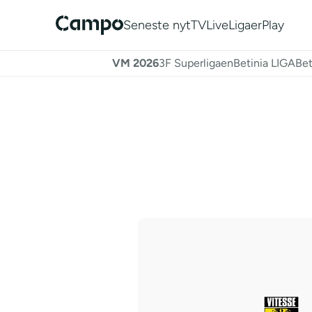
Seneste nyt
TV
Live
Ligaer
Play
VM 2026
3F Superligaen
Betinia LIGA
Bet