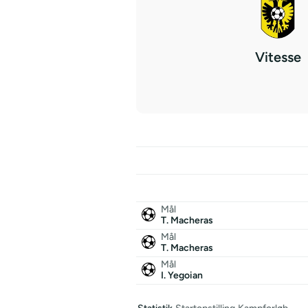
Vitesse
Mål
T. Macheras
Mål
T. Macheras
Mål
I. Yegoian