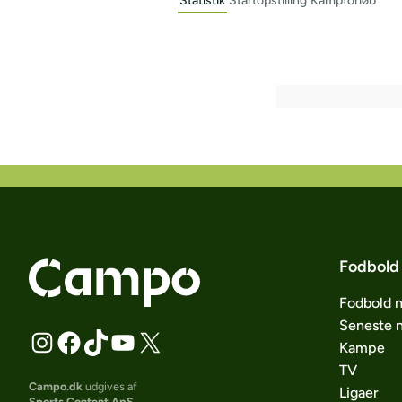
Statistik
Startopstilling
Kampforløb
Fodbold
Fodbold 
Seneste 
Kampe
TV
Campo.dk
udgives af
Ligaer
Sports Content ApS