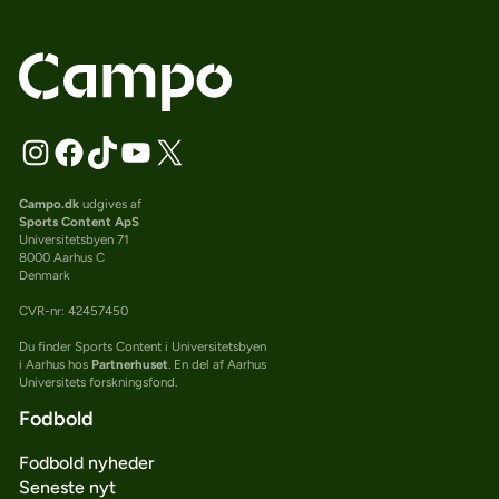
Campo.dk
udgives af
Sports Content ApS
Universitetsbyen 71
8000 Aarhus C
Denmark
CVR-nr: 42457450
Du finder Sports Content i Universitetsbyen
i Aarhus hos
Partnerhuset
. En del af Aarhus
Universitets forskningsfond.
Fodbold
Fodbold nyheder
Seneste nyt