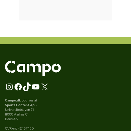
Campo.dk
udgives af
Sports Content ApS
Universitetsbyen 71
8000 Aarhus C
Denmark
CVR-nr: 42457450