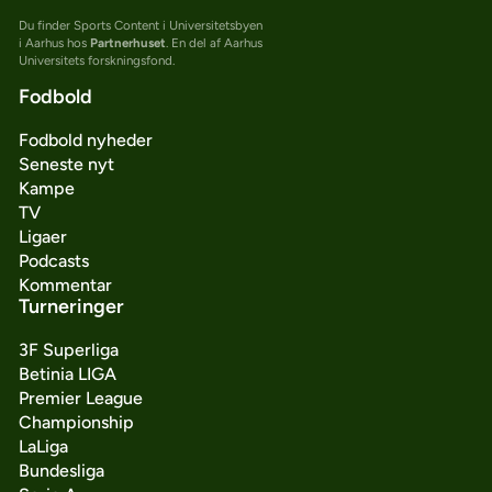
Du finder Sports Content i Universitetsbyen
i Aarhus hos
Partnerhuset
. En del af Aarhus
Universitets forskningsfond.
Fodbold
Fodbold nyheder
Seneste nyt
Kampe
TV
Ligaer
Podcasts
Kommentar
Turneringer
3F Superliga
Betinia LIGA
Premier League
Championship
LaLiga
Bundesliga