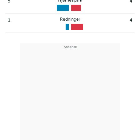
Hjørnespark
5
4
Redninger
1
4