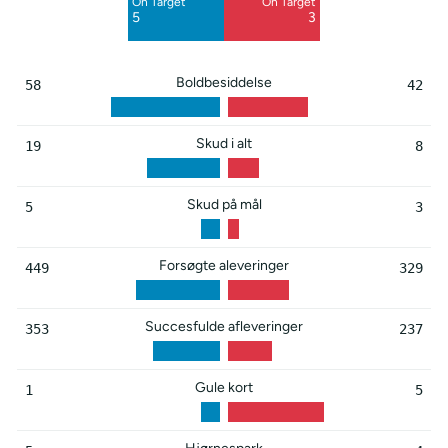
On Target
On Target
Blocked
Blocked
5
3
8
3
Boldbesiddelse
58
42
Skud i alt
19
8
Skud på mål
5
3
Forsøgte aleveringer
449
329
Succesfulde afleveringer
353
237
Gule kort
1
5