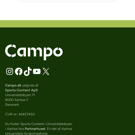
Campo.dk
udgives af
Sports Content ApS
Universitetsbyen 71
8000 Aarhus C
Denmark
CVR-nr: 42457450
Du finder Sports Content i Universitetsbyen
i Aarhus hos
Partnerhuset
. En del af Aarhus
Universitets forskningsfond.