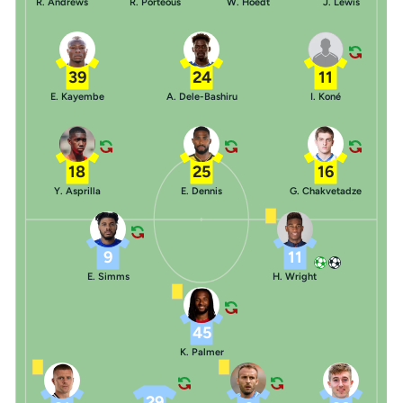
R. Andrews
R. Porteous
W. Hoedt
J. Lewis
39
24
11
E. Kayembe
A. Dele-Bashiru
I. Koné
18
25
16
Y. Asprilla
E. Dennis
G. Chakvetadze
9
11
E. Simms
H. Wright
45
K. Palmer
29