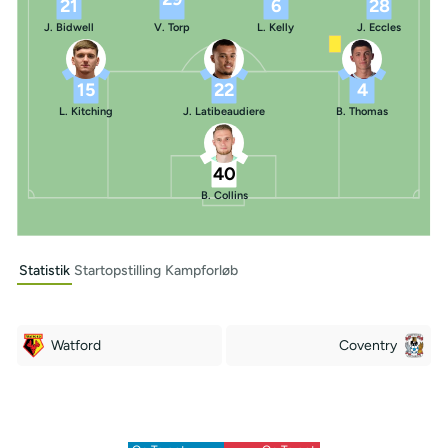
21
6
28
J. Bidwell
V. Torp
L. Kelly
J. Eccles
15
22
4
L. Kitching
J. Latibeaudiere
B. Thomas
40
B. Collins
Statistik
Startopstilling
Kampforløb
Watford
Coventry
Off Target
Off Target
6
5