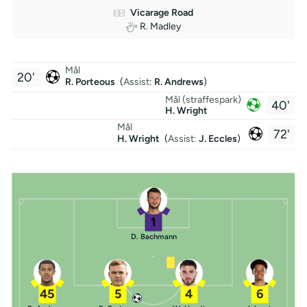
Vicarage Road
R. Madley
Mål
20'
R. Porteous
(
Assist
:
R. Andrews
)
Mål (straffespark)
40'
H. Wright
Mål
72'
H. Wright
(
Assist:
J. Eccles
)
1
D. Bachmann
45
5
4
6