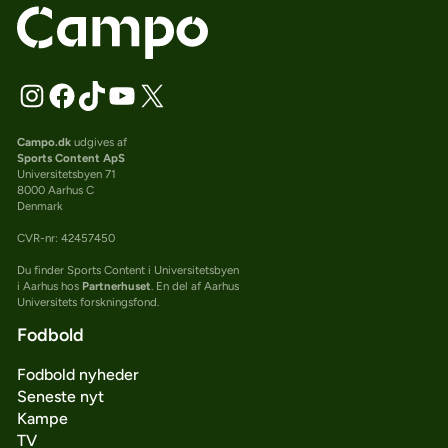
Campo.dk
udgives af
Sports Content ApS
Universitetsbyen 71
8000 Aarhus C
Denmark
CVR-nr: 42457450
Du finder Sports Content i Universitetsbyen
i Aarhus hos
Partnerhuset
. En del af Aarhus
Universitets forskningsfond.
Fodbold
Fodbold nyheder
Seneste nyt
Kampe
TV