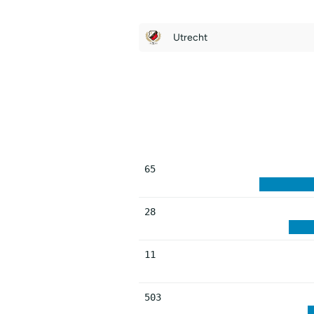
Utrecht
65
28
11
503