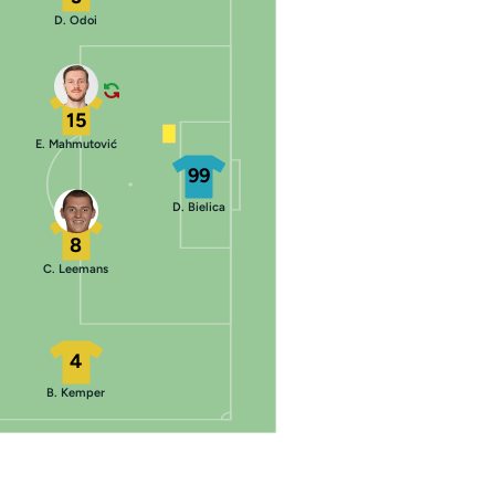
D. Odoi
15
E. Mahmutović
99
D. Bielica
8
C. Leemans
4
B. Kemper