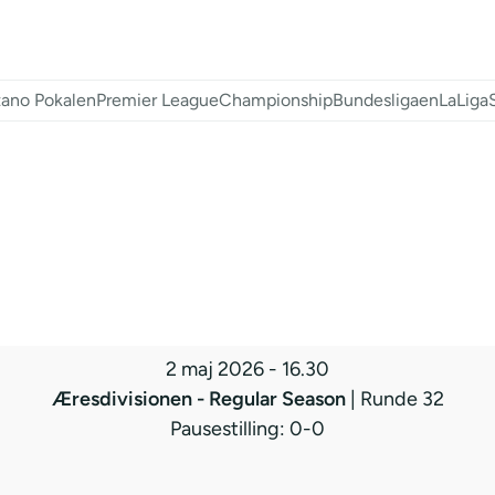
ano Pokalen
Premier League
Championship
Bundesligaen
LaLiga
2 maj 2026
-
16.30
Æresdivisionen - Regular Season
| Runde 32
Pausestilling: 0-0