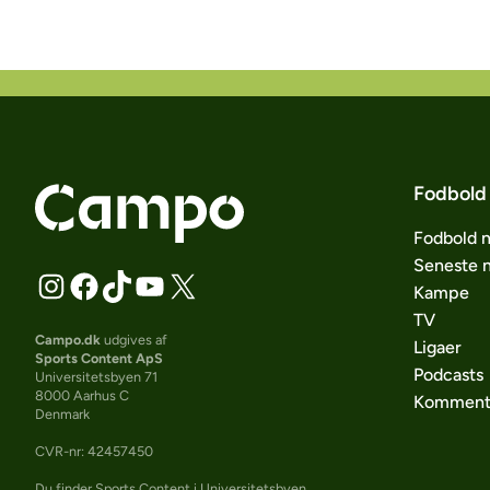
Fodbold
Fodbold 
Seneste 
Kampe
TV
Campo.dk
udgives af
Ligaer
Sports Content ApS
Podcasts
Universitetsbyen 71
8000 Aarhus C
Komment
Denmark
CVR-nr: 42457450
Du finder Sports Content i Universitetsbyen