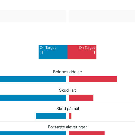
Off Target
Off Target
10
8
On Target
On Target
Blocked
Blocked
11
1
7
1
Boldbesiddelse
Skud i alt
Skud på mål
Forsøgte aleveringer