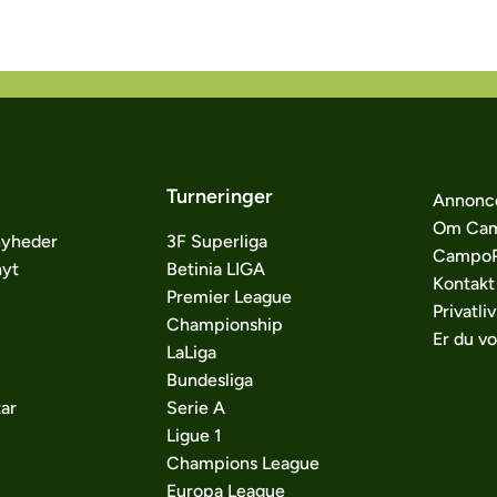
Turneringer
Annonc
Om Cam
nyheder
3F Superliga
CampoP
nyt
Betinia LIGA
Kontakt
Premier League
Privatliv
Championship
Er du v
LaLiga
Bundesliga
ar
Serie A
Ligue 1
Champions League
Europa League