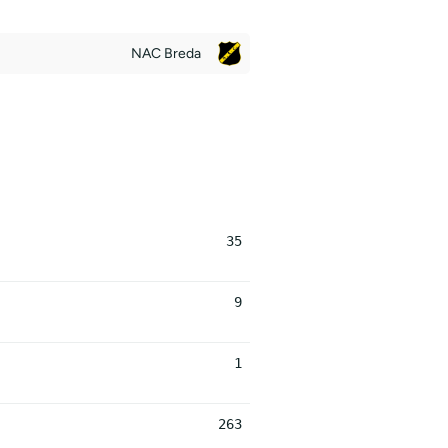
NAC Breda
35
9
1
263