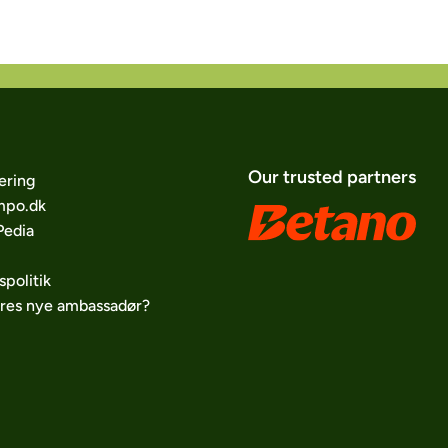
Our trusted partners
ering
po.dk
edia
spolitik
ores nye ambassadør?