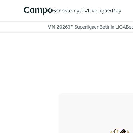
Seneste nyt
TV
Live
Ligaer
Play
VM 2026
3F Superligaen
Betinia LIGA
Bet