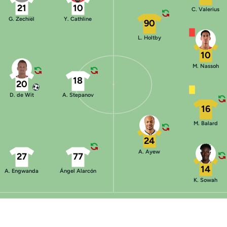
21
10
C. Valerius
G. Zechiël
Y. Cathline
90
L. Holtby
10
M. Nassoh
18
20
D. de Wit
A. Stepanov
16
M. Balard
24
A. Ayew
27
77
14
A. Engwanda
Ángel Alarcón
K. Sowah