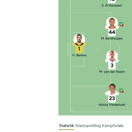
S. El Karouani
44
M. Eerdhuijzen
1
V. Barkas
3
M. van der Hoorn
23
Niklas Vesterlund
Statistik
Startopstilling
Kampforløb