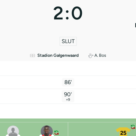
2
:
0
SLUT
Stadion Galgenwaard
A. Bos
86'
90'
+9
25