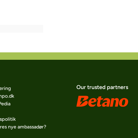
Our trusted partners
ering
po.dk
edia
spolitik
ores nye ambassadør?