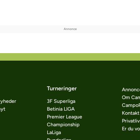
Turneringer
Annonc
Om Cam
nyheder
3F Superliga
CampoP
nyt
Betinia LIGA
Kontakt
Premier League
Privatliv
Championship
Er du v
LaLiga