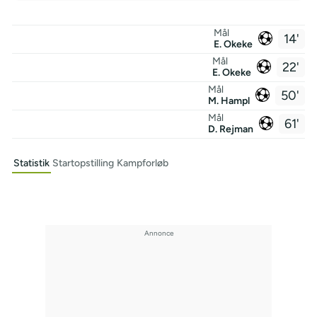
Mål
14'
E. Okeke
Mål
22'
E. Okeke
Mål
50'
M. Hampl
Mål
61'
D. Rejman
Statistik
Startopstilling
Kampforløb