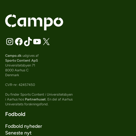
Campo.dk
udgives af
Sports Content ApS
Universitetsbyen 71
8000 Aarhus C
Denmark
CVR-nr: 42457450
Du finder Sports Content i Universitetsbyen
i Aarhus hos
Partnerhuset
. En del af Aarhus
Universitets forskningsfond.
Fodbold
Fodbold nyheder
Seneste nyt