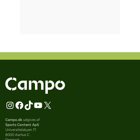
Campo.dk
udgives af
Sports Content ApS
Universitetsbyen 71
8000 Aarhus C
Denmark