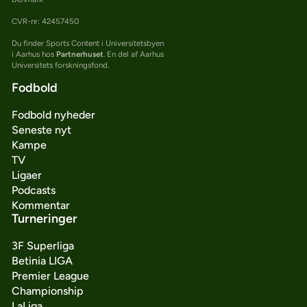
CVR-nr: 42457450
Du finder Sports Content i Universitetsbyen
i Aarhus hos
Partnerhuset
. En del af Aarhus
Universitets forskningsfond.
Fodbold
Fodbold nyheder
Seneste nyt
Kampe
TV
Ligaer
Podcasts
Kommentar
Turneringer
3F Superliga
Betinia LIGA
Premier League
Championship
LaLiga