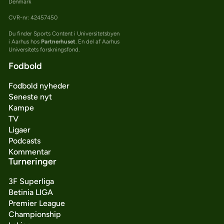
Denmark
CVR-nr: 42457450
Du finder Sports Content i Universitetsbyen
i Aarhus hos
Partnerhuset
. En del af Aarhus
Universitets forskningsfond.
Fodbold
Fodbold nyheder
Seneste nyt
Kampe
TV
Ligaer
Podcasts
Kommentar
Turneringer
3F Superliga
Betinia LIGA
Premier League
Championship