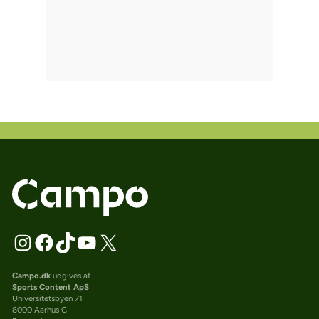
Campo.dk
udgives af
Sports Content ApS
Universitetsbyen 71
8000 Aarhus C