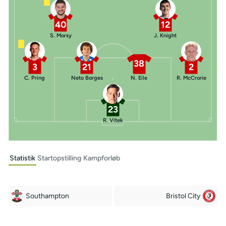
40
12
S. Morsy
J. Knight
38
3
21
2
C. Pring
Neto Borges
N. Eile
R. McCrorie
23
R. Vítek
Statistik
Startopstilling
Kampforløb
Southampton
Bristol City
Off Target
Off Target