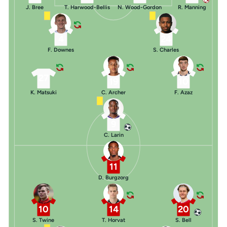
J. Bree
T. Harwood-Bellis
N. Wood-Gordon
R. Manning
4
24
F. Downes
S. Charles
27
19
10
K. Matsuki
C. Archer
F. Azaz
9
C. Larin
11
D. Burgzorg
10
14
20
S. Twine
T. Horvat
S. Bell