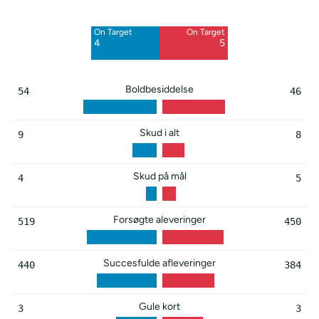
1
3
On Target
On Target
Blocked
Blocked
4
5
4
1
Boldbesiddelse
54
46
Skud i alt
9
8
Skud på mål
4
5
Forsøgte aleveringer
519
450
Succesfulde afleveringer
440
384
Gule kort
3
3