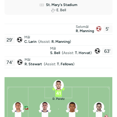
St. Mary's Stadium
E. Bell
Selvmål
5'
R. Manning
Mål
29'
C. Larin
(
Assist
:
R. Manning
)
Mål
63'
S. Bell
(
Assist:
T. Horvat
)
Mål
74'
R. Stewart
(
Assist
:
T. Fellows
)
41
D. Peretz
14
6
15
3