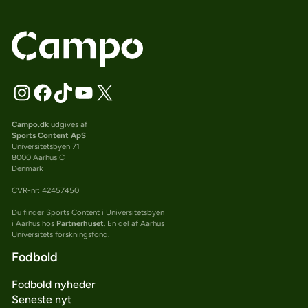
Campo.dk
udgives af
Sports Content ApS
Universitetsbyen 71
8000 Aarhus C
Denmark
CVR-nr: 42457450
Du finder Sports Content i Universitetsbyen
i Aarhus hos
Partnerhuset
. En del af Aarhus
Universitets forskningsfond.
Fodbold
Fodbold nyheder
Seneste nyt