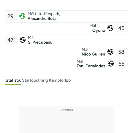
Mål (straffespark)
29'
Alexandru Bota
Mål
45'
I. Oyono
Mål
47'
S. Precupanu
Mål
58'
Nico Guillén
Mål
65'
Toni Fernández
Statistik
Startopstilling
Kampforløb