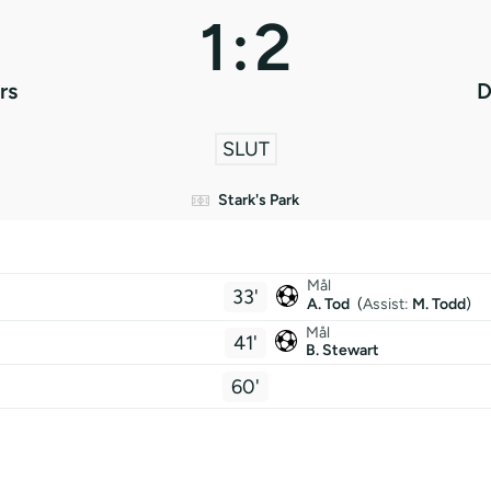
1
:
2
rs
D
SLUT
Stark's Park
Mål
33'
A. Tod
(
Assist:
M. Todd
)
Mål
41'
B. Stewart
60'