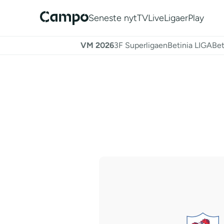
Seneste nyt
TV
Live
Ligaer
Play
VM 2026
3F Superligaen
Betinia LIGA
Bet