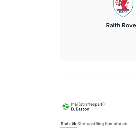
Raith Rove
Mål (straffespark)
D. Easton
Statistik
Startopstilling
Kampforløb