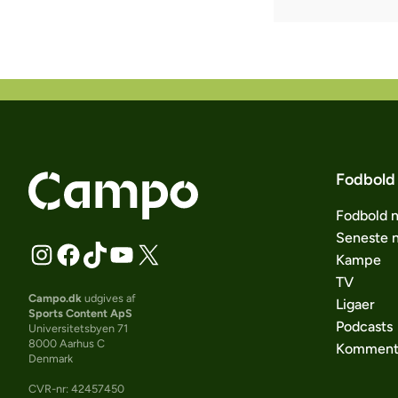
Fodbold
Fodbold 
Seneste 
Kampe
TV
Campo.dk
udgives af
Ligaer
Sports Content ApS
Podcasts
Universitetsbyen 71
8000 Aarhus C
Komment
Denmark
CVR-nr: 42457450