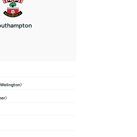
outhampton
Welington
)
her
)