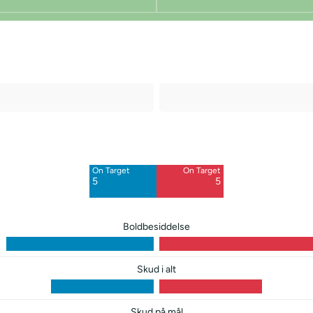
Off Target
Off Target
6
11
On Target
On Target
Blocked
Blocked
5
5
5
6
Boldbesiddelse
Skud i alt
Skud på mål