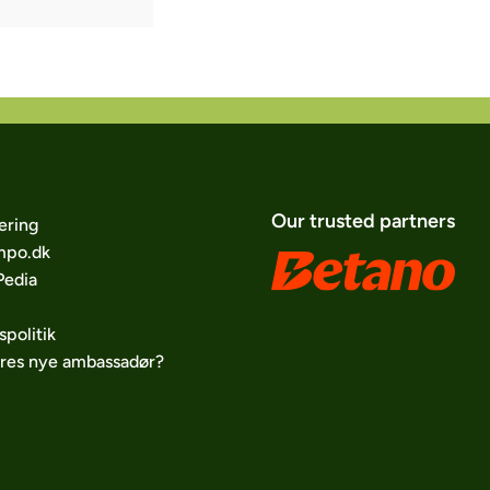
Our trusted partners
ering
po.dk
edia
spolitik
ores nye ambassadør?