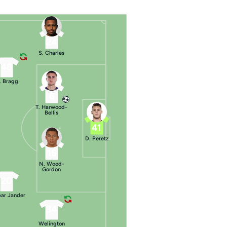
24
S. Charles
48
. Bragg
6
T. Harwood-
Bellis
41
D. Peretz
15
N. Wood-
Gordon
20
ar Jander
34
Welington