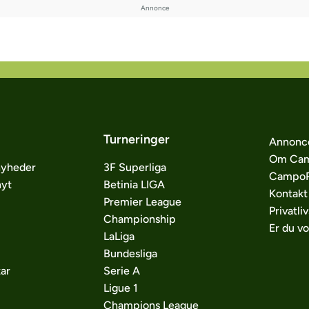
Turneringer
Annonc
Om Cam
nyheder
3F Superliga
CampoP
nyt
Betinia LIGA
Kontakt
Premier League
Privatliv
Championship
Er du v
LaLiga
Bundesliga
ar
Serie A
Ligue 1
Champions League