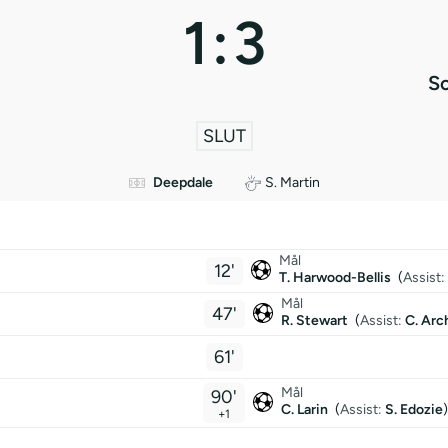
1
:
3
S
SLUT
Deepdale
S. Martin
Mål
12'
T. Harwood-Bellis
(
Assist:
Mål
47'
R. Stewart
(
Assist:
C. Arc
61'
Mål
90'
C. Larin
(
Assist:
S. Edozie
)
+1