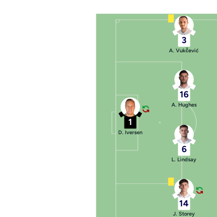
3
A. Vukčević
16
A. Hughes
1
D. Iversen
6
L. Lindsay
14
J. Storey