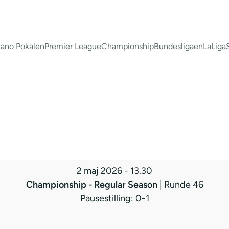
ano Pokalen
Premier League
Championship
Bundesligaen
LaLiga
2 maj 2026
-
13.30
Championship - Regular Season
| Runde 46
Pausestilling: 0-1