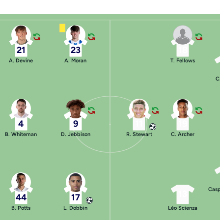
21
23
18
A. Devine
A. Moran
T. Fellows
C
4
9
11
19
B. Whiteman
D. Jebbison
R. Stewart
C. Archer
Casp
13
44
17
B. Potts
L. Dobbin
Léo Scienza