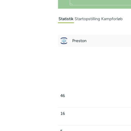
Statistik
Startopstilling
Kampforløb
Preston
46
16