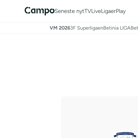
Seneste nyt
TV
Live
Ligaer
Play
VM 2026
3F Superligaen
Betinia LIGA
Bet