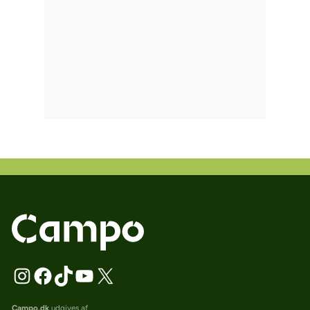
Campo.dk
udgives af