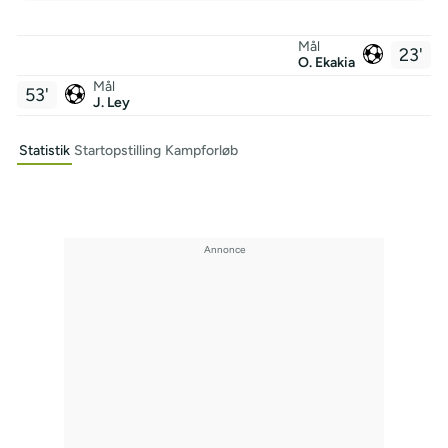
Mål
23'
O. Ekakia
Mål
53'
J. Ley
Statistik
Startopstilling
Kampforløb