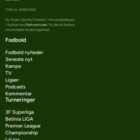
CVR-nr: 42457450
Du finder Sports Content i Universitetsbyen
i Aarhus hos
Partnerhuset
. En del af Aarhus
Universitets forskningsfond.
Fodbold
Fodbold nyheder
Seneste nyt
Kampe
TV
Ligaer
Podcasts
Kommentar
Turneringer
3F Superliga
Betinia LIGA
Premier League
Championship
LaLiga