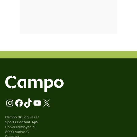
Campo.dk
udgives af
Sports Content ApS
Universitetsbyen 71
8000 Aarhus C
Denmark