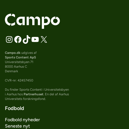
Campo.dk
udgives af
Sports Content ApS
Universitetsbyen 71
8000 Aarhus C
Denmark
CVR-nr: 42457450
Du finder Sports Content i Universitetsbyen
i Aarhus hos
Partnerhuset
. En del af Aarhus
Universitets forskningsfond.
Fodbold
Fodbold nyheder
Seneste nyt