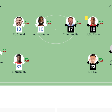
sso
C
18
10
17
18
M. Cherki
A. Lacazette
C. Immobile
João Mário
mann
Fe
37
23
E. Nuamah
E. Muçi