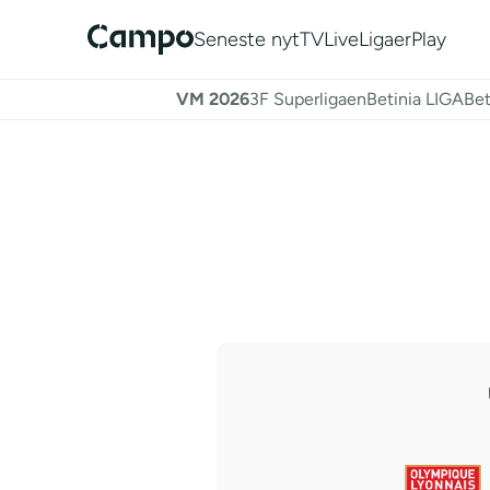
Seneste nyt
TV
Live
Ligaer
Play
VM 2026
3F Superligaen
Betinia LIGA
Bet