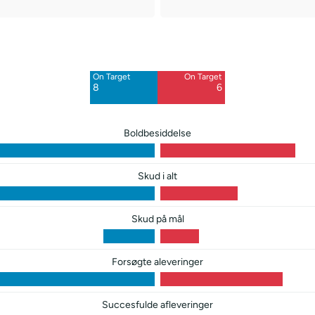
Off Target
Off Target
9
6
On Target
On Target
Blocked
Blocked
8
6
10
2
Boldbesiddelse
Skud i alt
Skud på mål
Forsøgte aleveringer
Succesfulde afleveringer