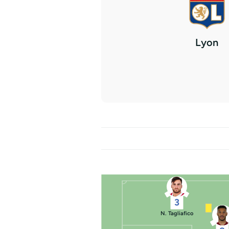
Lyon
3
N. Tagliafico