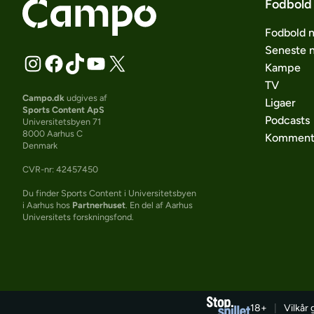
Fodbold
Fodbold 
Seneste 
Kampe
TV
Campo.dk
udgives af
Ligaer
Sports Content ApS
Podcasts
Universitetsbyen 71
8000 Aarhus C
Komment
Denmark
CVR-nr: 42457450
Du finder Sports Content i Universitetsbyen
i Aarhus hos
Partnerhuset
. En del af Aarhus
Universitets forskningsfond.
18+
|
Vilkår