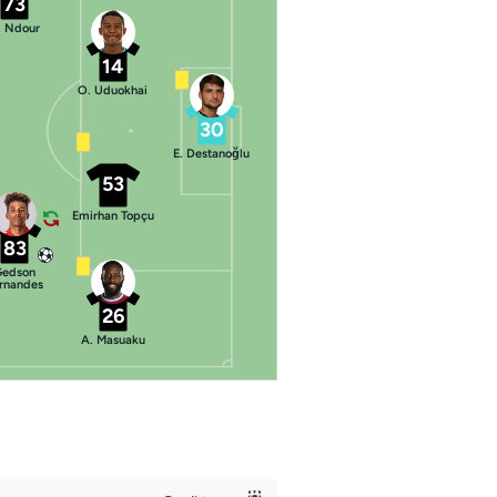
73
. Ndour
14
O. Uduokhai
30
E. Destanoğlu
53
Emirhan Topçu
83
Gedson
rnandes
26
A. Masuaku