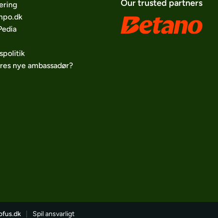
Our trusted partners
ering
po.dk
edia
spolitik
ores nye ambassadør?
ofus.dk
|
Spil ansvarligt