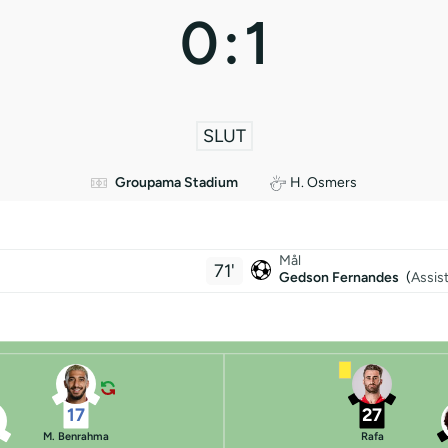
0
:
1
SLUT
Groupama Stadium
H. Osmers
Mål
71'
Gedson Fernandes
(
Assist
17
27
M. Benrahma
Rafa