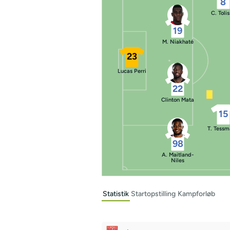
8
C. Toli
19
M. Niakhaté
23
Lucas Perri
22
Clinton Mata
15
T. Tess
98
A. Maitland-
Niles
Statistik
Startopstilling
Kampforløb