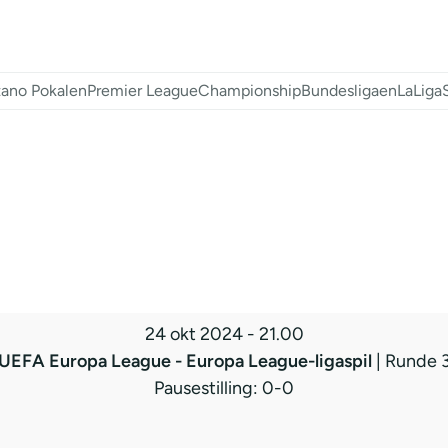
ano Pokalen
Premier League
Championship
Bundesligaen
LaLiga
24 okt 2024
-
21.00
UEFA Europa League - Europa League-ligaspil
| Runde 
Pausestilling: 0-0