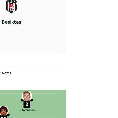
Besiktas
:
Rafa
)
2
J. Svensson