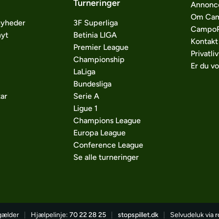
Turneringer
Annonc
Om Cam
nyheder
3F Superliga
CampoP
nyt
Betinia LIGA
Kontakt
Premier League
Privatliv
Championship
Er du v
LaLiga
Bundesliga
ar
Serie A
Ligue 1
Champions League
Europa League
Conference League
Se alle turneringer
 gælder
|
Hjælpelinje:
70 22 28 25
|
stopspillet.dk
|
Selvudeluk via
r