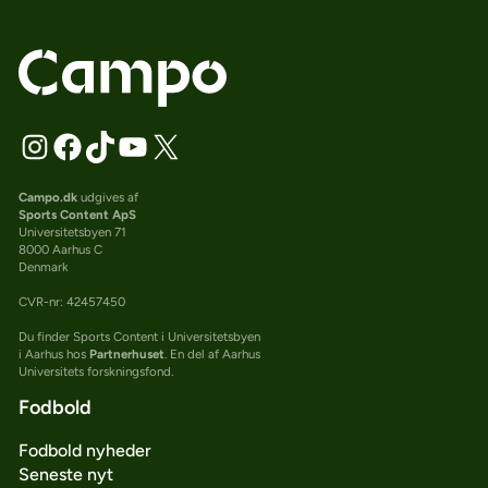
Campo.dk
udgives af
Sports Content ApS
Universitetsbyen 71
8000 Aarhus C
Denmark
CVR-nr: 42457450
Du finder Sports Content i Universitetsbyen
i Aarhus hos
Partnerhuset
. En del af Aarhus
Universitets forskningsfond.
Fodbold
Fodbold nyheder
Seneste nyt