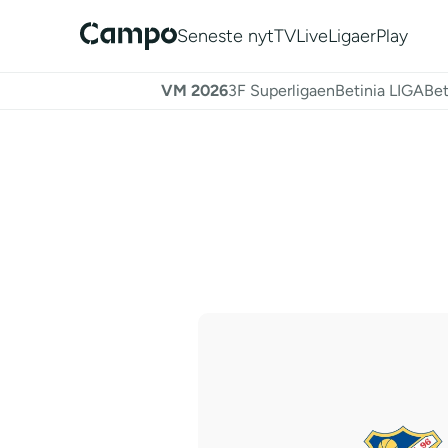
Seneste nyt
TV
Live
Ligaer
Play
VM 2026
3F Superligaen
Betinia LIGA
Bet