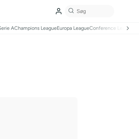
Serie A
Champions League
Europa League
Conference League