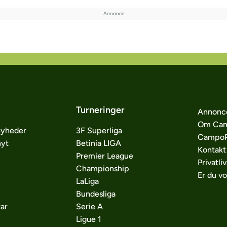
Turneringer
Annonc
Om Cam
nyheder
3F Superliga
CampoP
nyt
Betinia LIGA
Kontakt
Premier League
Privatliv
Championship
Er du v
LaLiga
Bundesliga
ar
Serie A
Ligue 1