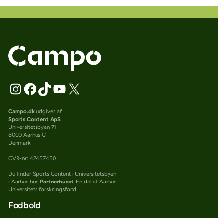
Campo.dk
udgives af
Sports Content ApS
Universitetsbyen 71
8000 Aarhus C
Denmark
CVR-nr: 42457450
Du finder Sports Content i Universitetsbyen
i Aarhus hos
Partnerhuset
. En del af Aarhus
Universitets forskningsfond.
Fodbold