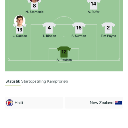
14
8
M. Stamenić
A. Rufer
4
16
2
13
L. Cacace
T. Bindon
F. Surman
Tim Payne
12
A. Paulsen
Statistik
Startopstilling
Kampforløb
Haiti
New Zealand
Off Target
Off Target
1
8