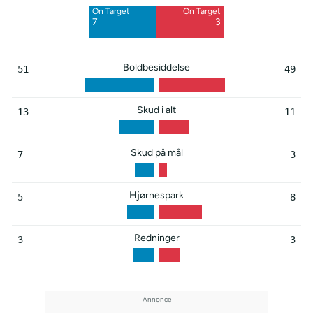
On Target
On Target
Blocked
Blocked
7
3
5
3
Boldbesiddelse
51
49
Skud i alt
13
11
Skud på mål
7
3
Hjørnespark
5
8
Redninger
3
3