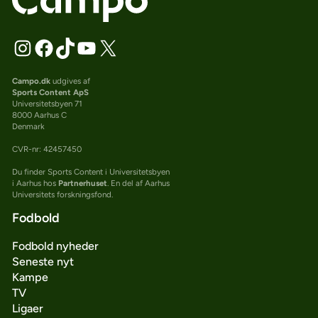
Campo.dk
udgives af
Sports Content ApS
Universitetsbyen 71
8000 Aarhus C
Denmark
CVR-nr: 42457450
Du finder Sports Content i Universitetsbyen
i Aarhus hos
Partnerhuset
. En del af Aarhus
Universitets forskningsfond.
Fodbold
Fodbold nyheder
Seneste nyt
Kampe
TV
Ligaer