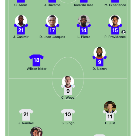
C. Arcus
J. Duverne
Ricardo Ade
M. Expérience
21
17
14
15
J. Casimir
D. Jean-Jacques
L. Pierre
R. Providence
18
9
Wilson Isidor
D. Nazon
9
C. Wood
21
10
11
J. Randall
S. Singh
E. Just