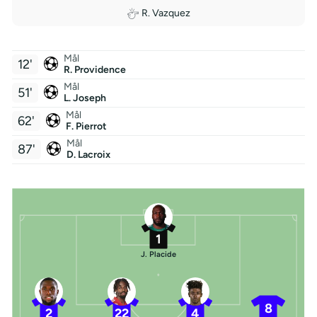
R. Vazquez
Mål
12'
R. Providence
Mål
51'
L. Joseph
Mål
62'
F. Pierrot
Mål
87'
D. Lacroix
1
J. Placide
8
2
22
4