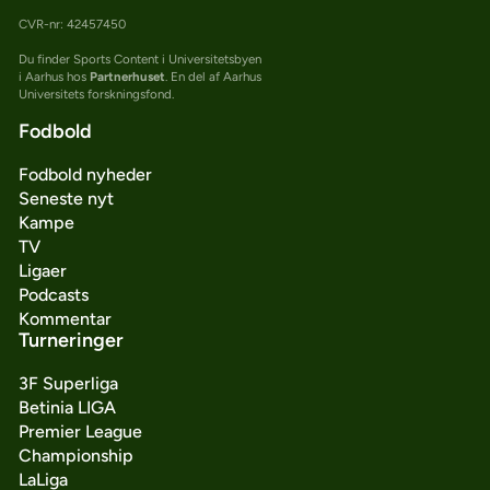
CVR-nr: 42457450
Du finder Sports Content i Universitetsbyen
i Aarhus hos
Partnerhuset
. En del af Aarhus
Universitets forskningsfond.
Fodbold
Fodbold nyheder
Seneste nyt
Kampe
TV
Ligaer
Podcasts
Kommentar
Turneringer
3F Superliga
Betinia LIGA
Premier League
Championship
LaLiga