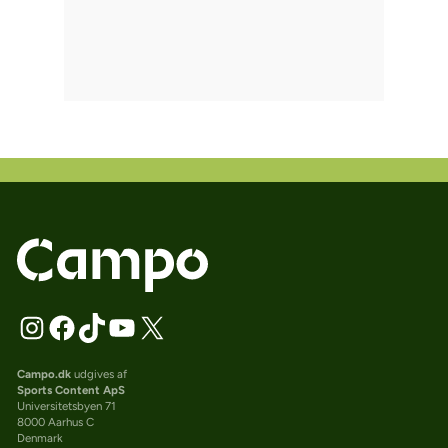
Campo.dk
udgives af
Sports Content ApS
Universitetsbyen 71
8000 Aarhus C
Denmark