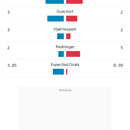
Gule kort
3
2
Hjørnespark
3
2
Redninger
2
5
Expected Goals
3.05
0.39