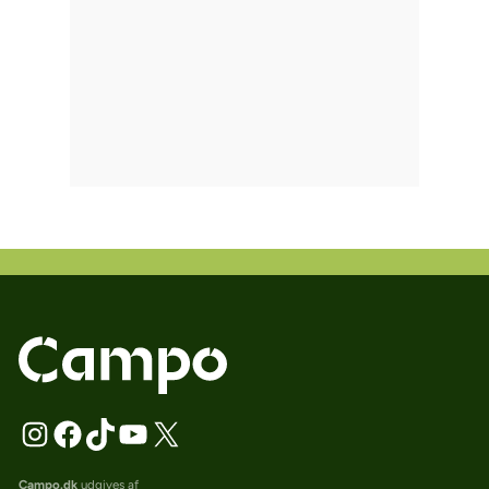
Campo.dk
udgives af