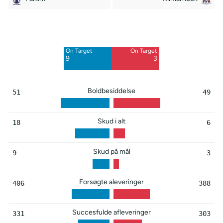
Off Target
Off Target
7
3
On Target
On Target
Blocked
Blocked
9
3
2
2
Boldbesiddelse
51
49
Skud i alt
18
6
Skud på mål
9
3
Forsøgte aleveringer
406
388
Succesfulde afleveringer
331
303