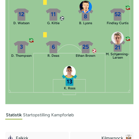
12
11
52
8
D. Watson
G. Kiltie
B. Lyons
Findlay Curtis
3
6
25
21
M. Schjønning-
D. Thompson
R. Deas
Ethan Brown
Larsen
13
K. Roos
Statistik
Startopstilling
Kampforløb
Falkirk
Kilmarnock