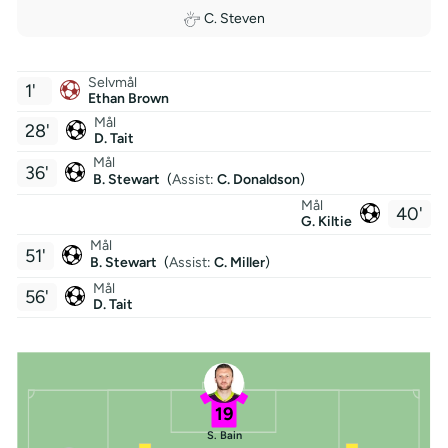
C. Steven
Selvmål
1'
Ethan Brown
Mål
28'
D. Tait
Mål
36'
B. Stewart
(
Assist
:
C. Donaldson
)
Mål
40'
G. Kiltie
Mål
51'
B. Stewart
(
Assist
:
C. Miller
)
Mål
56'
D. Tait
19
S. Bain