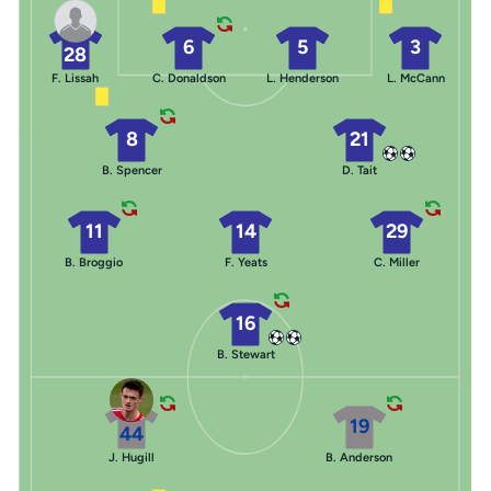
6
5
3
28
F. Lissah
C. Donaldson
L. Henderson
L. McCann
8
21
B. Spencer
D. Tait
11
14
29
B. Broggio
F. Yeats
C. Miller
16
B. Stewart
19
44
J. Hugill
B. Anderson