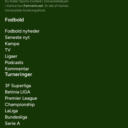
Du finder Sports Content i Universitetsbyen
i Aarhus hos
Partnerhuset
. En del af Aarhus
Universitets forskningsfond.
Fodbold
Fodbold nyheder
Seneste nyt
Kampe
TV
Ligaer
Podcasts
Kommentar
Turneringer
3F Superliga
Betinia LIGA
Premier League
Championship
LaLiga
Bundesliga
Serie A