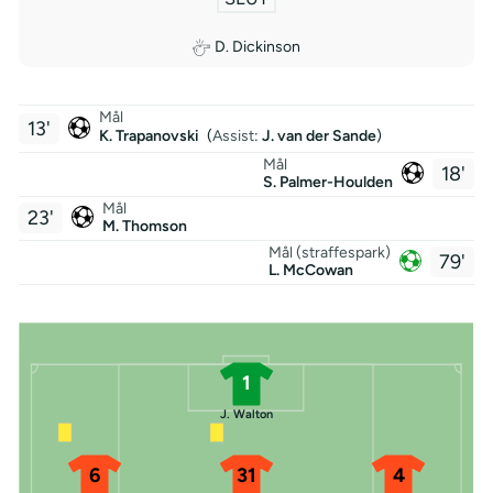
D. Dickinson
Mål
13'
K. Trapanovski
(
Assist
:
J. van der Sande
)
Mål
18'
S. Palmer-Houlden
Mål
23'
M. Thomson
Mål (straffespark)
79'
L. McCowan
1
J. Walton
6
31
4