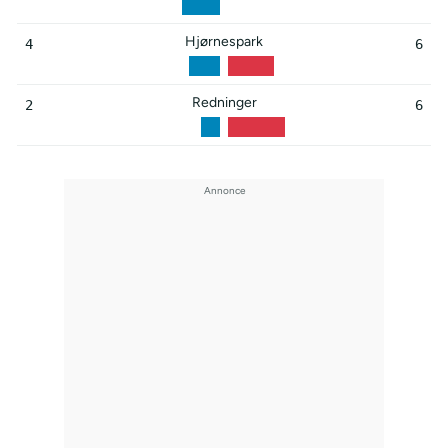
Hjørnespark
4
6
Redninger
2
6