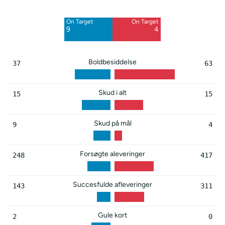
6
11
On Target
On Target
Blocked
9
4
3
Boldbesiddelse
37
63
Skud i alt
15
15
Skud på mål
9
4
Forsøgte aleveringer
248
417
Succesfulde afleveringer
143
311
Gule kort
2
0