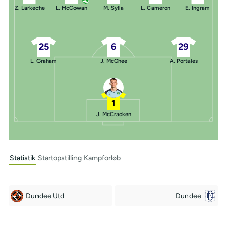
Z. Larkeche
L. McCowan
M. Sylla
L. Cameron
E. Ingram
25
6
29
L. Graham
J. McGhee
A. Portales
1
J. McCracken
Statistik
Startopstilling
Kampforløb
Dundee Utd
Dundee
Off Target
Off Target