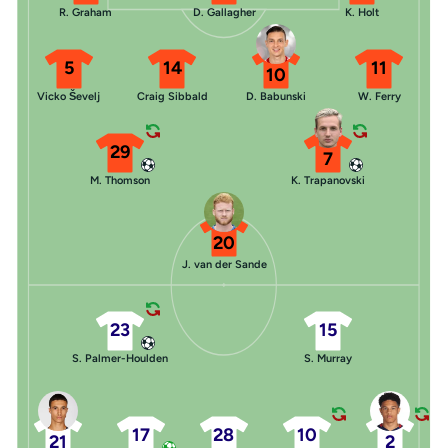
R. Graham
D. Gallagher
K. Holt
5
14
11
10
Vicko Ševelj
Craig Sibbald
D. Babunski
W. Ferry
29
7
M. Thomson
K. Trapanovski
20
J. van der Sande
23
15
S. Palmer-Houlden
S. Murray
17
28
10
21
2