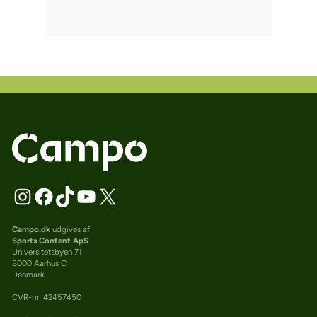
Campo.dk
udgives af
Sports Content ApS
Universitetsbyen 71
8000 Aarhus C
Denmark
CVR-nr: 42457450