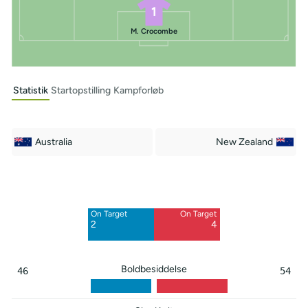
1
M. Crocombe
Statistik
Startopstilling
Kampforløb
Australia
New Zealand
Off Target
Off Target
2
5
On Target
On Target
Blocked
2
4
1
Boldbesiddelse
46
54