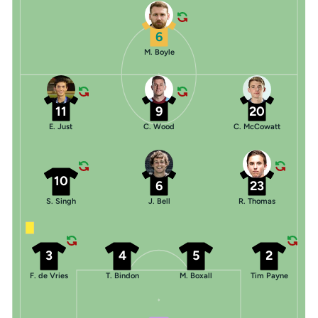
6
M. Boyle
11
9
20
E. Just
C. Wood
C. McCowatt
10
6
23
S. Singh
J. Bell
R. Thomas
3
4
5
2
F. de Vries
T. Bindon
M. Boxall
Tim Payne