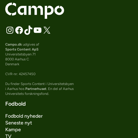
Campo.dk
udgives af
Sports Content ApS
Universitetsbyen 71
8000 Aarhus C
Denmark
CVR-nr: 42457450
Du finder Sports Content i Universitetsbyen
i Aarhus hos
Partnerhuset
. En del af Aarhus
Universitets forskningsfond.
Fodbold
Fodbold nyheder
Seneste nyt
Kampe
TV