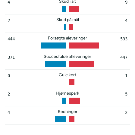
Skud i alt
4
9
Skud på mål
2
4
Forsøgte aleveringer
444
533
Succesfulde afleveringer
371
447
Gule kort
0
1
Hjørnespark
2
5
Redninger
4
2