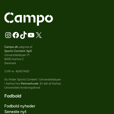
Campo.dk
udgives af
Sports Content ApS
Universitetsbyen 71
8000 Aarhus C
Denmark
CVR-nr: 42457450
Du finder Sports Content i Universitetsbyen
i Aarhus hos
Partnerhuset
. En del af Aarhus
Universitets forskningsfond.
Fodbold
Fodbold nyheder
Seneste nyt