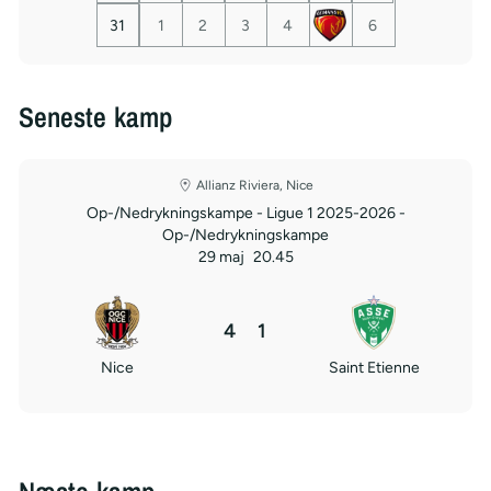
31
1
2
3
4
6
Seneste kamp
Allianz Riviera, Nice
Op-/Nedrykningskampe - Ligue 1 2025-2026 -
Op-/Nedrykningskampe
29 maj
20.45
4
1
Nice
Saint Etienne