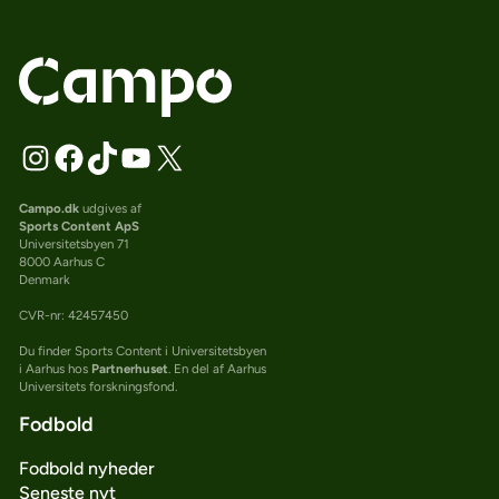
Campo.dk
udgives af
Sports Content ApS
Universitetsbyen 71
8000 Aarhus C
Denmark
CVR-nr: 42457450
Du finder Sports Content i Universitetsbyen
i Aarhus hos
Partnerhuset
. En del af Aarhus
Universitets forskningsfond.
Fodbold
Fodbold nyheder
Seneste nyt