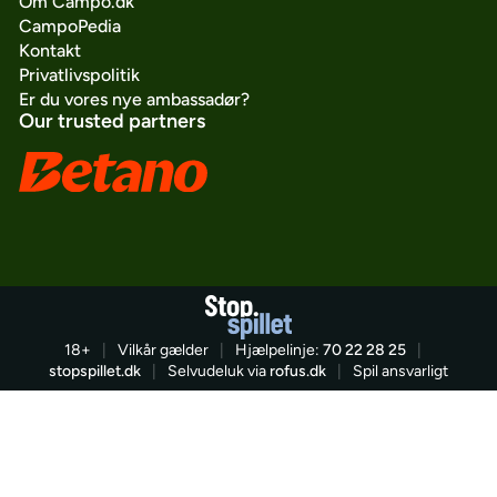
Om Campo.dk
CampoPedia
Kontakt
Privatlivspolitik
Er du vores nye ambassadør?
Our trusted partners
18+
|
Vilkår gælder
|
Hjælpelinje:
70 22 28 25
|
stopspillet.dk
|
Selvudeluk via
rofus.dk
|
Spil ansvarligt