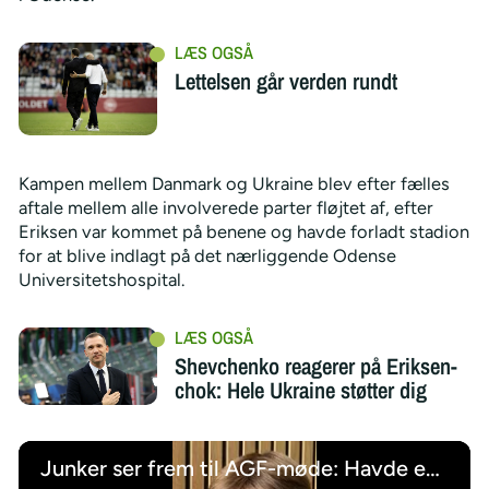
Lettelsen går verden rundt
Kampen mellem Danmark og Ukraine blev efter fælles
aftale mellem alle involverede parter fløjtet af, efter
Eriksen var kommet på benene og havde forladt stadion
for at blive indlagt på det nærliggende Odense
Universitetshospital.
Shevchenko reagerer på Eriksen-
chok: Hele Ukraine støtter dig
Junker ser frem til AGF-møde: Havde en sindssygt god tid