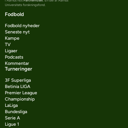
i Aarhus hos
Partnerhuset
. En del af Aarhus
Universitets forskningsfond.
Fodbold
Fodbold nyheder
Seneste nyt
Kampe
TV
Ligaer
Podcasts
Kommentar
Turneringer
3F Superliga
Betinia LIGA
Premier League
Championship
LaLiga
Bundesliga
Serie A
Ligue 1