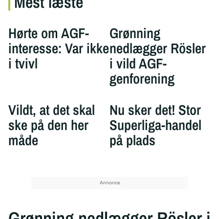
Mest læste
Hørte om AGF-
Grønning
interesse: Var ikke
nedlægger Rösler
i tvivl
i vild AGF-
genforening
Vildt, at det skal
Nu sker det! Stor
ske på den her
Superliga-handel
måde
på plads
Grønning nedlægger Rösler i