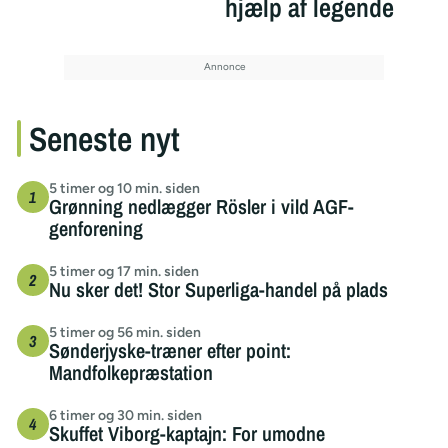
hjælp af legende
Seneste nyt
5 timer og 10 min. siden
Grønning nedlægger Rösler i vild AGF-
genforening
5 timer og 17 min. siden
Nu sker det! Stor Superliga-handel på plads
5 timer og 56 min. siden
Sønderjyske-træner efter point:
Mandfolkepræstation
6 timer og 30 min. siden
Skuffet Viborg-kaptajn: For umodne