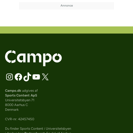
Campo.dk
udgives af
Sports Content ApS
Universitetsbyen 71
8000 Aarhus C
Denmark
CVR-nr: 42457450
Du finder Sports Content i Universitetsbyen