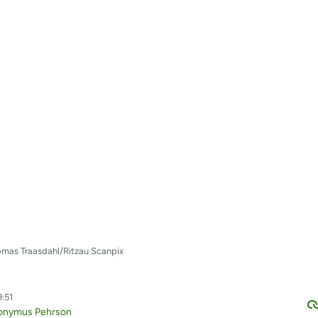
homas Traasdahl/Ritzau Scanpix
9:51
ronymus Pehrson