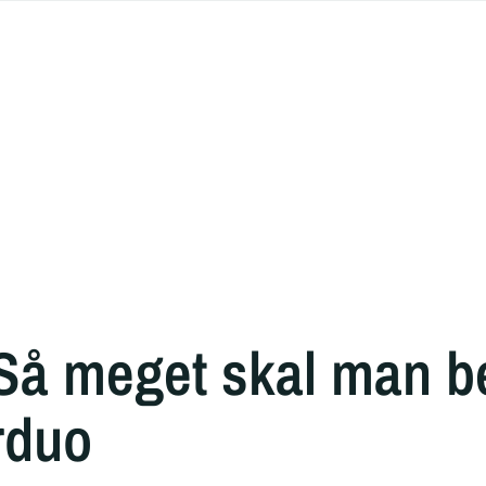
Så meget skal man be
rduo