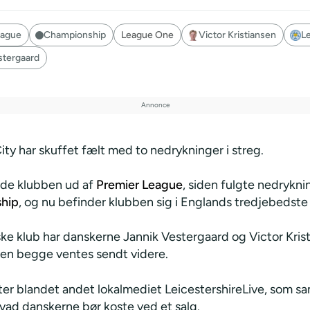
eague
Championship
League One
Victor Kristiansen
Le
stergaard
ity har skuffet fælt med to nedrykninger i streg.
ede klubben ud af
Premier League
, siden fulgte nedrykni
hip
, og nu befinder klubben sig i Englands tredjebedste
ke klub har danskerne Jannik Vestergaard og Victor Krist
en begge ventes sendt videre.
ter blandet andet lokalmediet LeicestershireLive, som sa
hvad danskerne bør koste ved et salg.