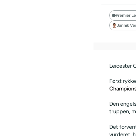
Premier L
Jannik Ve
Leicester C
Først rykk
Champions
Den engels
truppen, m
Det forven
vurderet, 