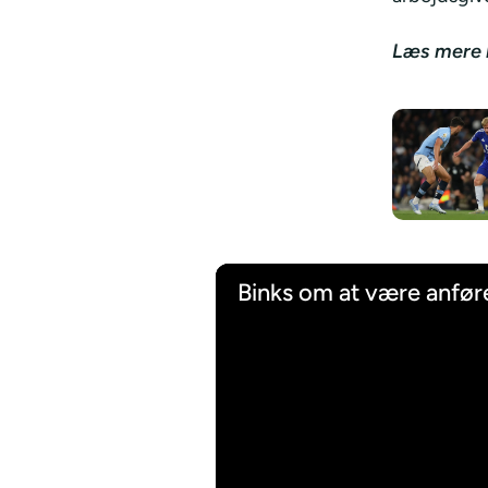
Læs mere 
Binks om at være anfør