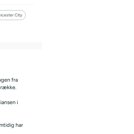
icester City
ngen fra
 række.
iansen i
mtidig har