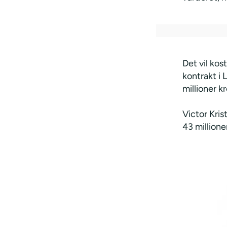
Det vil kos
kontrakt i 
millioner k
Victor Kris
43 millione