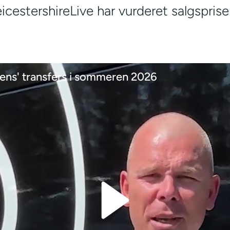
icestershireLive har vurderet salgsprise
ns' transfers i sommeren 2026