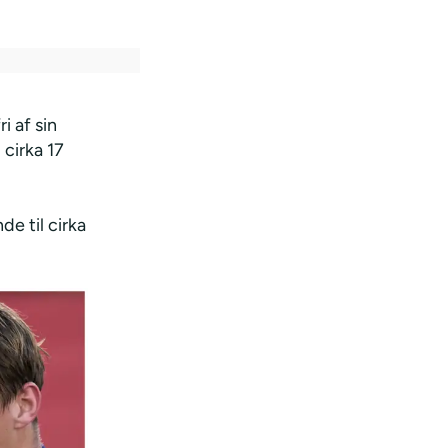
i af sin
 cirka 17
de til cirka