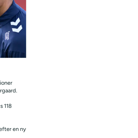
lioner
ergaard.
s 118
efter en ny