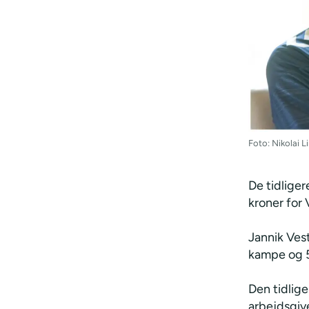
Foto: Nikolai 
De tidliger
kroner for 
Jannik Vest
kampe og 5
Den tidlig
arbejdsgive