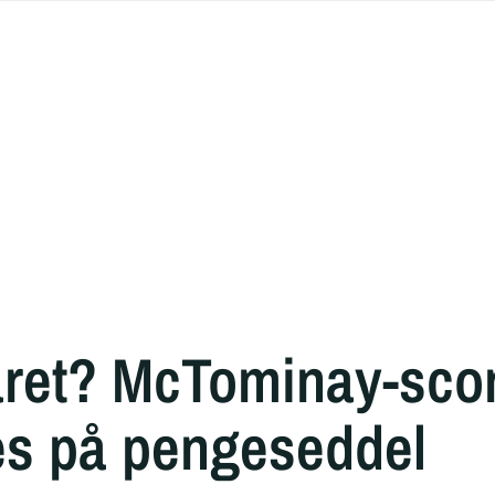
såret? McTominay-sco
es på pengeseddel