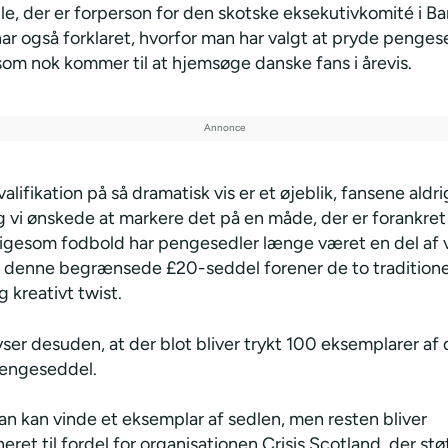
, der er forperson for den skotske eksekutivkomité i Ba
har også forklaret, hvorfor man har valgt at pryde penge
 som nok kommer til at hjemsøge danske fans i årevis.
valifikation på så dramatisk vis er et øjeblik, fansene aldrig
 vi ønskede at markere det på en måde, der er forankret 
 Ligesom fodbold har pengesedler længe været en del af 
og denne begrænsede £20-seddel forener de to tradition
 kreativt twist.
ser desuden, at der blot bliver trykt 100 eksemplarer af
pengeseddel.
an kan vinde et eksemplar af sedlen, men resten bliver
eret til fordel for organisationen Crisis Scotland, der stø