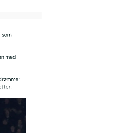
, som
ten med
r drømmer
ætter: