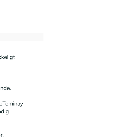
kkeligt
unde.
McTominay
ndig
r.