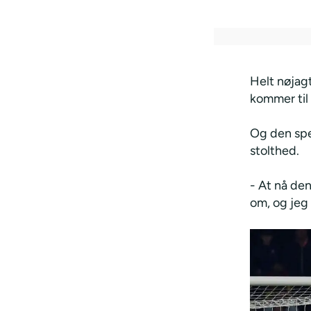
Helt nøjag
kommer til 
Og den spe
stolthed.
- At nå de
om, og jeg 