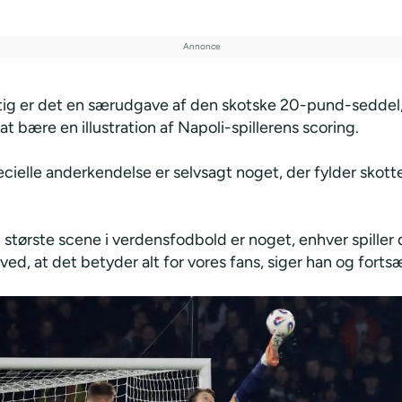
tig er det en særudgave af den skotske 20-pund-seddel
at bære en illustration af Napoli-spillerens scoring.
cielle anderkendelse er selvsagt noget, der fylder skot
n største scene i verdensfodbold er noget, enhver spille
ved, at det betyder alt for vores fans, siger han og forts