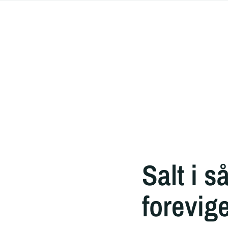
Salt i 
forevig