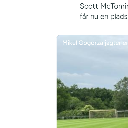
Scott McTomin
får nu en plad
Mikel Gogorza jagter e