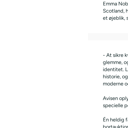
Emma Noble
Scotland, 
et øjeblik,
- At sikre k
glemme, og
identitet.
historie, 
moderne og
Avisen oply
specielle 
Én heldig f
bortauktion