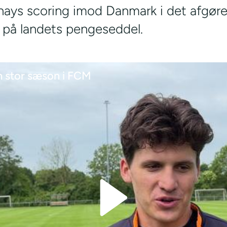
ays scoring imod Danmark i det afgør
s på landets pengeseddel.
n stor sæson i FCM