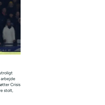
utroligt
e arbejde
tter Crisis
 stolt,