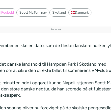
l Fodbold
Scott McTominay
Skotland
Danmark
vember er ikke en dato, som de fleste danskere husker ly
 det danske landshold til Hampden Park i Skotland med
en om at sikre den direkte billet til sommerens VM-slutr
re minutter inde i opgøret kunne Napoli-stjernen Scott 
il den store danske nedtur, da han scorede på et fuldstæ
saksespark.
en scoring bliver nu foreviget på de skotske pengesedle