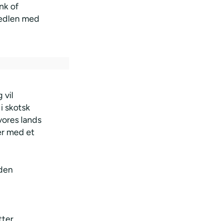
nk of
sedlen med
 vil
i skotsk
vores lands
er med et
 den
tter