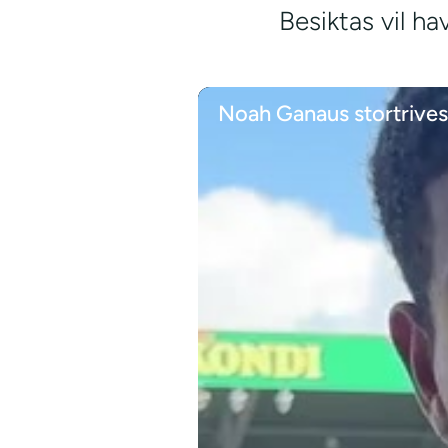
Besiktas vil h
Noah Ganaus stortrives