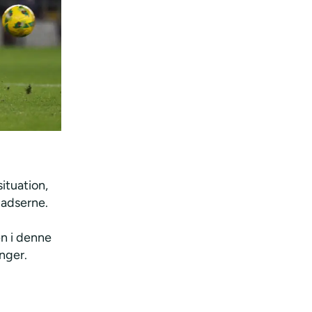
ituation,
ladserne.
n i denne
nger.