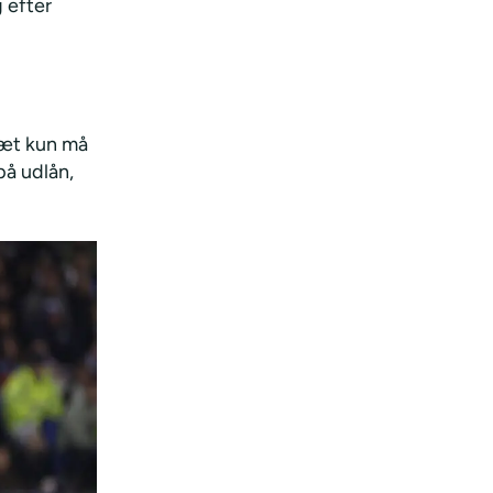
 efter
sæt kun må
på udlån,