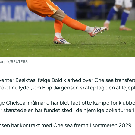
Scanpix/REUTERS
enter Besiktas ifølge Bold klarhed over Chelsea transfers
let nu lyder, om Filip Jørgensen skal optage en af lejep
ge Chelsea-målmand har blot fået otte kampe for klubbe
 størstedelen har fundet sted i de hjemlige pokalturneri
ensen har kontrakt med Chelsea frem til sommeren 2029.