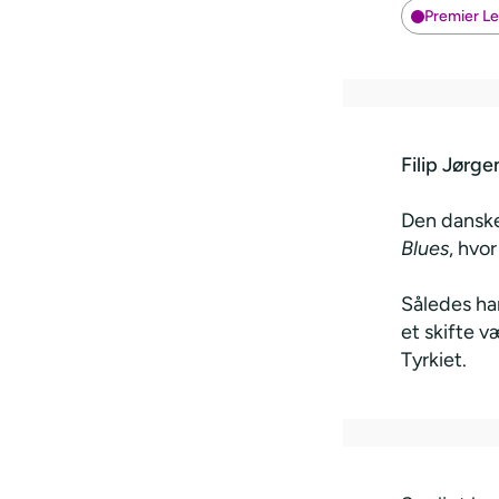
Premier L
Filip Jørg
Den danske
Blues
, hvo
Således ha
et skifte 
Tyrkiet.