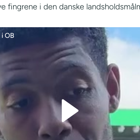
ave fingrene i den danske landsholdsmål
 i OB