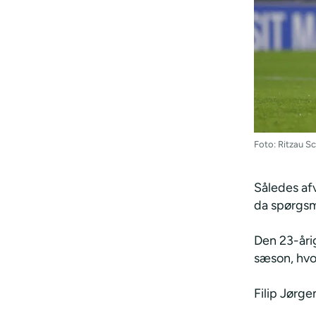
Foto: Ritzau 
Således afv
da spørgsmå
Den 23-åri
sæson, hvor
Filip Jørg