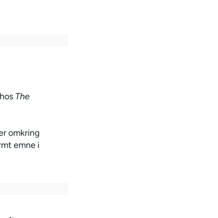
 hos
The
er omkring
armt emne i