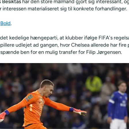
s
Besiktas
har den store målmand gjort sig interessant, og
 interessen materialiseret sig til konkrete forhandlinger.
r
Bold
.
 det kedelige hængeparti, at klubber ifølge FIFA's regel
pillere udlejet ad gangen, hvor Chelsea allerede har fire 
 spænde ben for en mulig transfer for Filip Jørgensen.