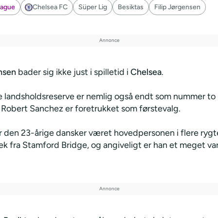
eague
Chelsea FC
Süper Lig
Besiktas
Filip Jørgensen
ensen
bader sig ikke just i spilletid i
Chelsea
.
 landsholdsreserve er nemlig også endt som nummer to
r Robert Sanchez er foretrukket som førstevalg.
r den 23-årige dansker været hovedpersonen i flere rygt
væk fra Stamford Bridge, og angiveligt er han et meget v