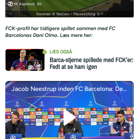
M. Rashford
85'
Dommer: B. Bastien
Pausestilling: 0-1
|
FCK-profil har tidligere spillet sammen med FC
Barcelonas Dani Olmo. Læs mere her:
Barca-stjerne spillede med FCK’er:
Fedt at se ham igen
Jacob Neestrup inden FC Barcelona: Den hvide trøje forpligter