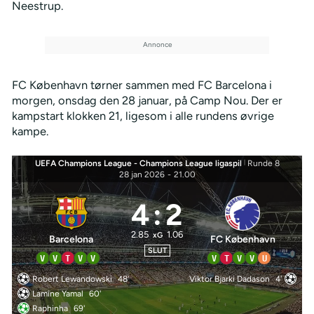
Neestrup.
FC København tørner sammen med FC Barcelona i
morgen, onsdag den 28 januar, på Camp Nou. Der er
kampstart klokken 21, ligesom i alle rundens øvrige
kampe.
UEFA Champions League - Champions League ligaspil
|
Runde 8
28 jan 2026
-
21.00
4
:
2
2.85
1.06
xG
Barcelona
FC København
SLUT
V
V
T
V
V
V
T
V
V
U
Robert Lewandowski
48'
Viktor Bjarki Dadason
4'
Lamine Yamal
60'
Raphinha
69'