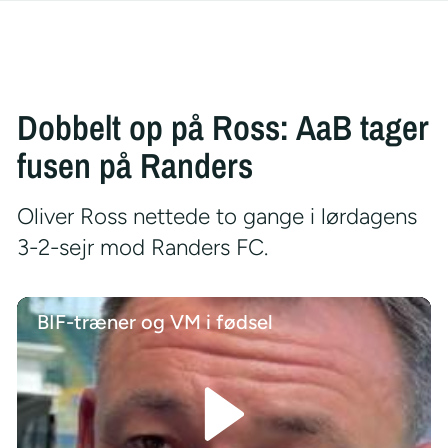
Dobbelt op på Ross: AaB tager
fusen på Randers
Oliver Ross nettede to gange i lørdagens
3-2-sejr mod Randers FC.
BIF-træner og VM i fødsel