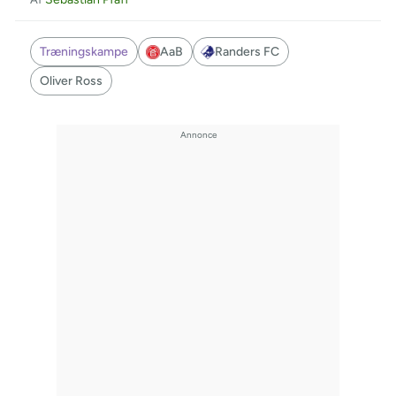
Træningskampe
AaB
Randers FC
Oliver Ross