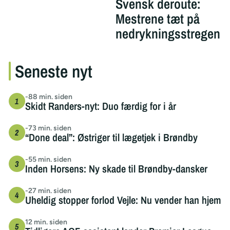
Svensk deroute:
Mestrene tæt på
nedrykningsstregen
Seneste nyt
-88 min. siden
Skidt Randers-nyt: Duo færdig for i år
-73 min. siden
“Done deal”: Østriger til lægetjek i Brøndby
-55 min. siden
Inden Horsens: Ny skade til Brøndby-dansker
-27 min. siden
Uheldig stopper forlod Vejle: Nu vender han hjem
12 min. siden