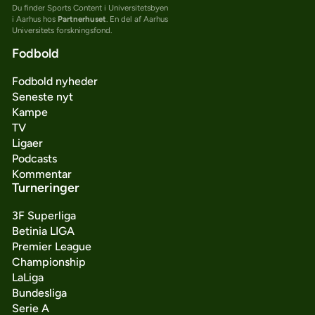
Du finder Sports Content i Universitetsbyen
i Aarhus hos
Partnerhuset
. En del af Aarhus
Universitets forskningsfond.
Fodbold
Fodbold nyheder
Seneste nyt
Kampe
TV
Ligaer
Podcasts
Kommentar
Turneringer
3F Superliga
Betinia LIGA
Premier League
Championship
LaLiga
Bundesliga
Serie A