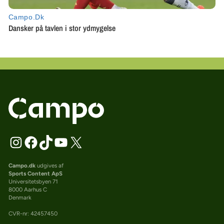
Campo.dk
udgives af
Sports Content ApS
Universitetsbyen 71
8000 Aarhus C
Denmark
CVR-nr: 42457450