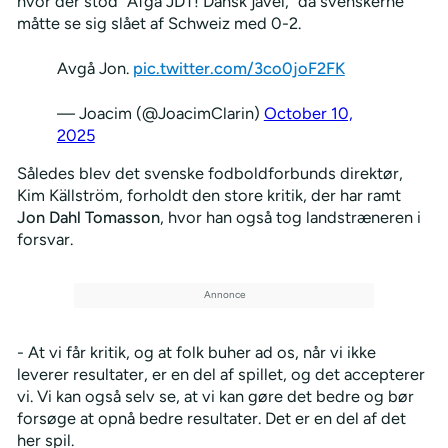
hvor der stod "Afgå JDT! Dansk jävel," da svenskerne
måtte se sig slået af Schweiz med 0-2.
Avgå Jon.
pic.twitter.com/3co0joF2FK
— Joacim (@JoacimClarin)
October 10,
2025
Således blev det svenske fodboldforbunds direktør,
Kim Källström, forholdt den store kritik, der har ramt
Jon Dahl Tomasson
, hvor han også tog landstræneren i
forsvar.
- At vi får kritik, og at folk buher ad os, når vi ikke
leverer resultater, er en del af spillet, og det accepterer
vi. Vi kan også selv se, at vi kan gøre det bedre og bør
forsøge at opnå bedre resultater. Det er en del af det
her spil.