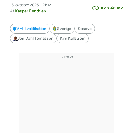
13. oktober 2025 – 21:32
Kopiér link
Kasper Benthien
Af
VM-kvalifikation
Sverige
Kosovo
Jon Dahl Tomasson
Kim Källström