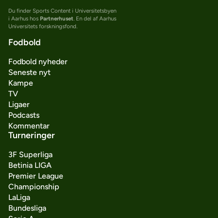
Du finder Sports Content i Universitetsbyen
i Aarhus hos
Partnerhuset
. En del af Aarhus
Universitets forskningsfond.
Fodbold
Fodbold nyheder
Seneste nyt
Kampe
TV
Ligaer
Podcasts
Kommentar
Turneringer
3F Superliga
Betinia LIGA
Premier League
Championship
LaLiga
Bundesliga