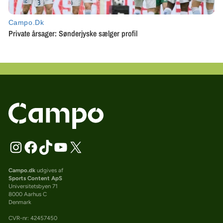
Campo.dk
udgives af
Sports Content ApS
Universitetsbyen 71
8000 Aarhus C
Denmark
CVR-nr: 42457450