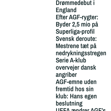
Drømmedebut i
England
Efter AGF-rygter:
Byder 2,5 mio på
Superliga-profil
Svensk deroute:
Mestrene tæt på
nedrykningsstregen
Serie A-klub
overvejer dansk
angriber
AGF-emne uden
fremtid hos sin
klub: Hans egen
beslutning
UEFA ændrer AGF’s