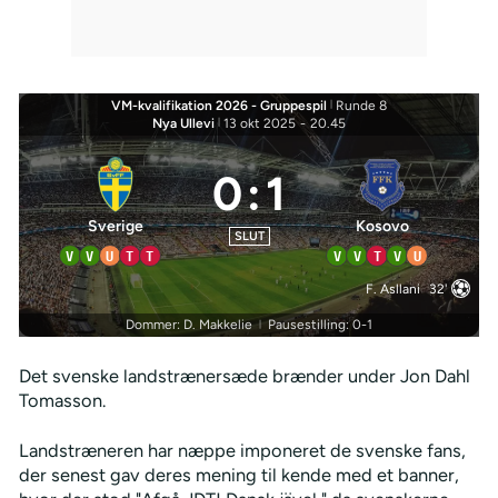
VM-kvalifikation 2026 - Gruppespil
|
Runde 8
Nya Ullevi
|
13 okt 2025
-
20.45
0
:
1
Sverige
Kosovo
SLUT
V
V
U
T
T
V
V
T
V
U
F. Asllani
32'
Dommer: D. Makkelie
Pausestilling: 0-1
|
Det svenske landstrænersæde brænder under Jon Dahl
Tomasson.
Landstræneren har næppe imponeret de svenske fans,
der senest gav deres mening til kende med et banner,