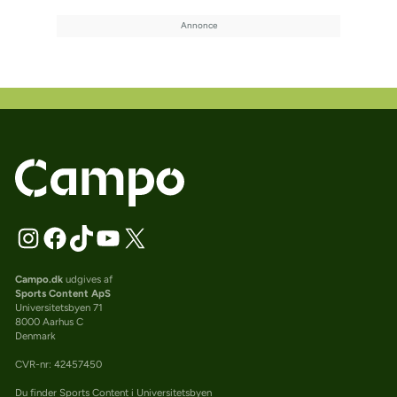
Campo.dk
udgives af
Sports Content ApS
Universitetsbyen 71
8000 Aarhus C
Denmark
CVR-nr: 42457450
Du finder Sports Content i Universitetsbyen