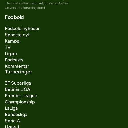
i Aarhus hos
Partnerhuset
. En del af Aarhus
Universitets forskningsfond.
Fodbold
Fodbold nyheder
Seneste nyt
Kampe
TV
Ligaer
Podcasts
Kommentar
Turneringer
3F Superliga
Betinia LIGA
Premier League
Championship
LaLiga
Bundesliga
Serie A
Ligue 1