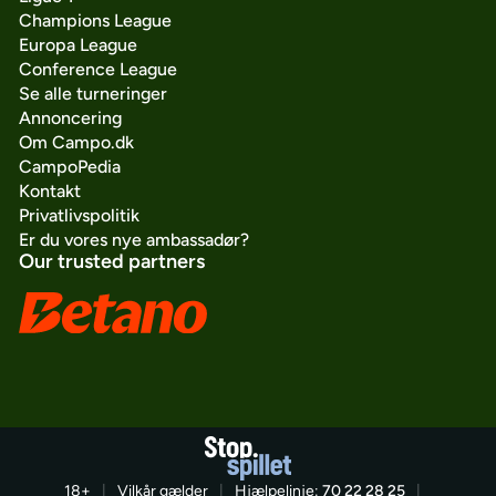
Champions League
Europa League
Conference League
Se alle turneringer
Annoncering
Om Campo.dk
CampoPedia
Kontakt
Privatlivspolitik
Er du vores nye ambassadør?
Our trusted partners
18+
|
Vilkår gælder
|
Hjælpelinje:
70 22 28 25
|