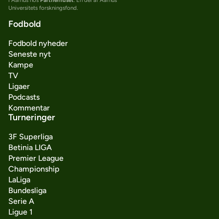
i Aarhus hos
Partnerhuset
. En del af Aarhus
Universitets forskningsfond.
Fodbold
Fodbold nyheder
Seneste nyt
Kampe
TV
Ligaer
Podcasts
Kommentar
Turneringer
3F Superliga
Betinia LIGA
Premier League
Championship
LaLiga
Bundesliga
Serie A
Ligue 1