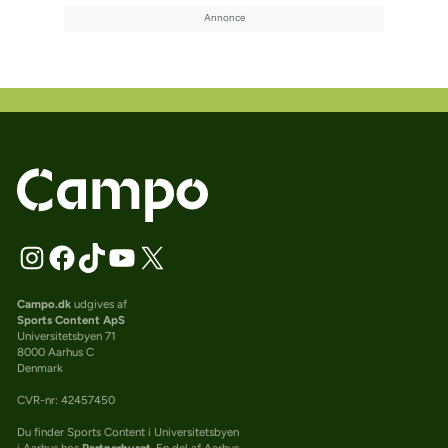
Campo.dk
udgives af
Sports Content ApS
Universitetsbyen 71
8000 Aarhus C
Denmark
CVR-nr: 42457450
Du finder Sports Content i Universitetsbyen