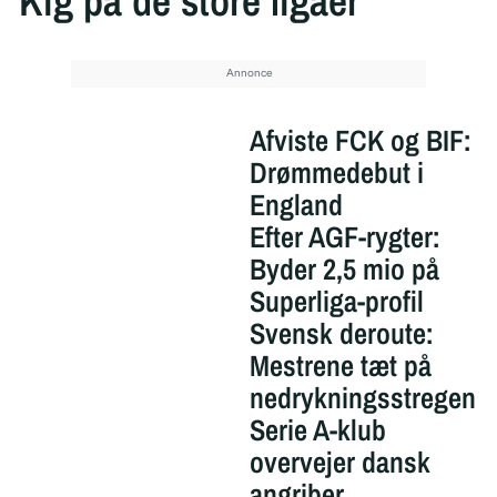
Kig på de store ligaer
Afviste FCK og BIF:
Drømmedebut i
England
Efter AGF-rygter:
Byder 2,5 mio på
Superliga-profil
Svensk deroute:
Mestrene tæt på
nedrykningsstregen
Serie A-klub
overvejer dansk
angriber