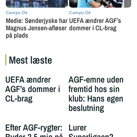
Mest læste
UEFA ændrer
AGF-emne uden
AGF’s dommer i
fremtid hos sin
CL-brag
klub: Hans egen
beslutning
Efter AGF-rygter:
Lurer
Byder 2,5 mio på
Superligaen?