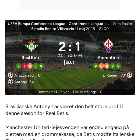
UEFA Europa Conference League - Conference League-knockouts
|
Semifinaler
Estadio Benito Villamarín
|
1 maj 2025
-
21.00
2
:
1
2.04
0.94
xG
Real Betis
Fiorentina
SLUT
V
T
U
V
V
V
U
U
V
V
A. Ezzalzouli
6'
L. Ranieri
73'
Antony
64'
Dommer: M. Oliver
Pausestilling: 1-0
|
Brasilianske Antony har været den helt store profil i
denne sæson for Real Betis.
Manchester United-lejesvenden var endnu engang på
pletten med en drømmekasse, da Betis mødte italienske