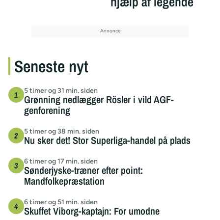
hjælp af legende
Seneste nyt
5 timer og 31 min. siden
Grønning nedlægger Rösler i vild AGF-
genforening
5 timer og 38 min. siden
Nu sker det! Stor Superliga-handel på plads
6 timer og 17 min. siden
Sønderjyske-træner efter point:
Mandfolkepræstation
6 timer og 51 min. siden
Skuffet Viborg-kaptajn: For umodne