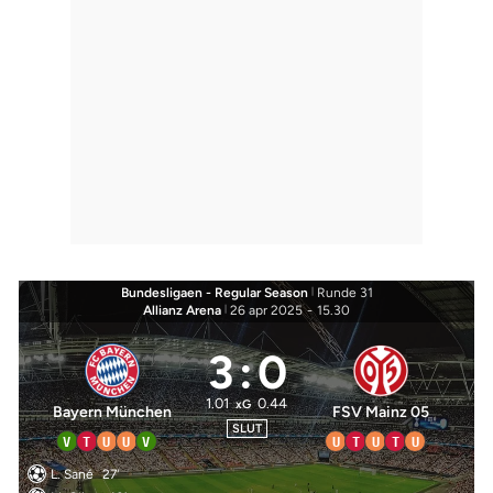
Bundesligaen - Regular Season
|
Runde 31
Allianz Arena
|
26 apr 2025
-
15.30
3
:
0
1.01
0.44
xG
Bayern München
FSV Mainz 05
SLUT
V
T
U
U
V
U
T
U
T
U
L. Sané
27'