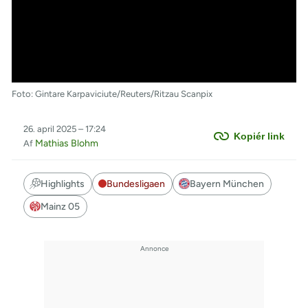
Foto: Gintare Karpaviciute/Reuters/Ritzau Scanpix
26. april 2025 – 17:24
Kopiér link
Mathias Blohm
Af
Highlights
Bundesligaen
Bayern München
Mainz 05