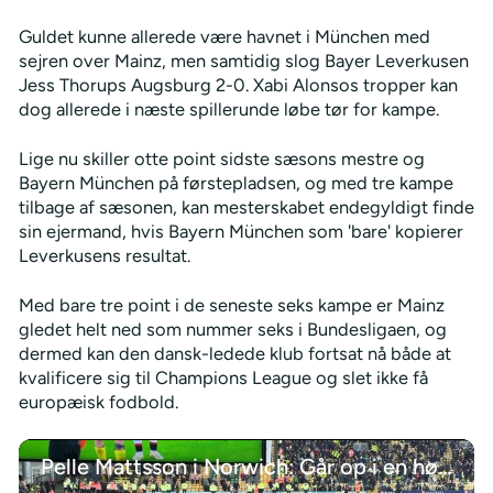
Guldet kunne allerede være havnet i München med
sejren over Mainz, men samtidig slog Bayer Leverkusen
Jess Thorups Augsburg 2-0. Xabi Alonsos tropper kan
dog allerede i næste spillerunde løbe tør for kampe.
Lige nu skiller otte point sidste sæsons mestre og
Bayern München på førstepladsen, og med tre kampe
tilbage af sæsonen, kan mesterskabet endegyldigt finde
sin ejermand, hvis Bayern München som 'bare' kopierer
Leverkusens resultat.
Med bare tre point i de seneste seks kampe er Mainz
gledet helt ned som nummer seks i Bundesligaen, og
dermed kan den dansk-ledede klub fortsat nå både at
kvalificere sig til Champions League og slet ikke få
europæisk fodbold.
Pelle Mattsson i Norwich: Går op i en højere enhed