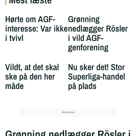
Hørte om AGF-
Grønning
interesse: Var ikke
nedlægger Rösler
i tvivl
i vild AGF-
genforening
Vildt, at det skal
Nu sker det! Stor
ske på den her
Superliga-handel
måde
på plads
Grønning nedlægger Rösler i