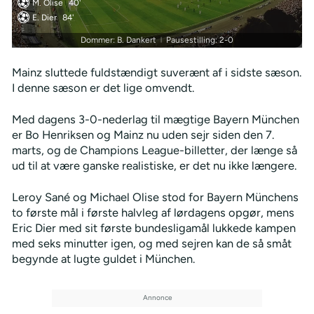
M. Olise
40'
E. Dier
84'
Dommer: B. Dankert
Pausestilling: 2-0
|
Mainz sluttede fuldstændigt suverænt af i sidste sæson.
I denne sæson er det lige omvendt.
Med dagens 3-0-nederlag til mægtige Bayern München
er Bo Henriksen og Mainz nu uden sejr siden den 7.
marts, og de Champions League-billetter, der længe så
ud til at være ganske realistiske, er det nu ikke længere.
Leroy Sané og Michael Olise stod for Bayern Münchens
to første mål i første halvleg af lørdagens opgør, mens
Eric Dier med sit første bundesligamål lukkede kampen
med seks minutter igen, og med sejren kan de så småt
begynde at lugte guldet i München.