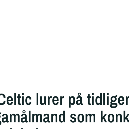
eltic lurer på tidlige
gamålmand som konk