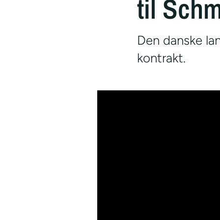
til Sch
Den danske la
kontrakt.