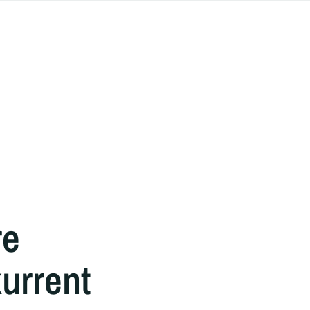
re
urrent