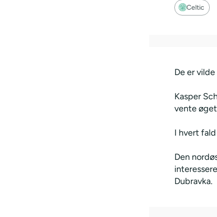
Celtic
De er vild
Kasper Sch
vente øget
I hvert fa
Den nordøs
interessere
Dubravka.