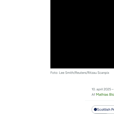
Foto: Lee Smith/Reuters/Ritzau Scanpix
10. april 2025 –
Mathias Bl
Af
Scottish P