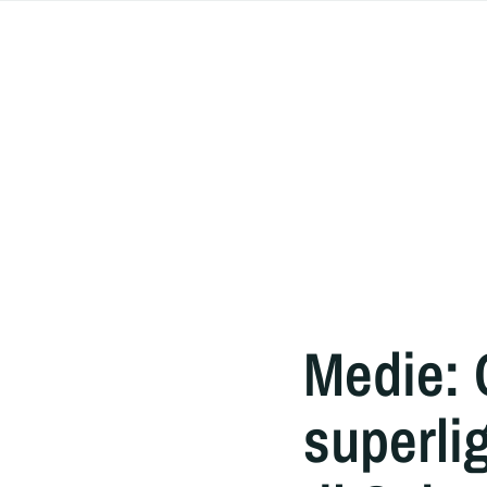
Medie: C
superli