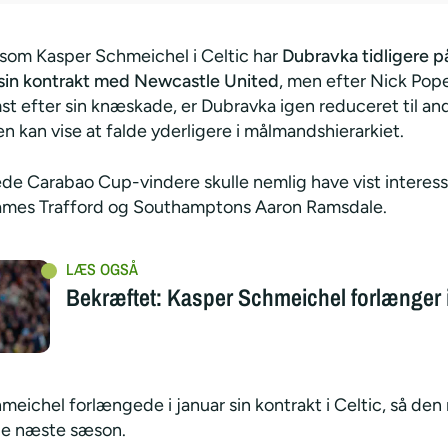
esom Kasper Schmeichel i Celtic har
Dubravka tidligere p
sin kontrakt med Newcastle United
, men efter Nick Pop
t efter sin knæskade, er Dubravka igen reduceret til and
n kan vise at falde yderligere i målmandshierarkiet.
de Carabao Cup-vindere skulle nemlig have vist interess
ames Trafford og Southamptons Aaron Ramsdale.
Bekræftet: Kasper Schmeichel forlænger i
eichel forlængede i januar sin kontrakt i Celtic, så den n
le næste sæson.