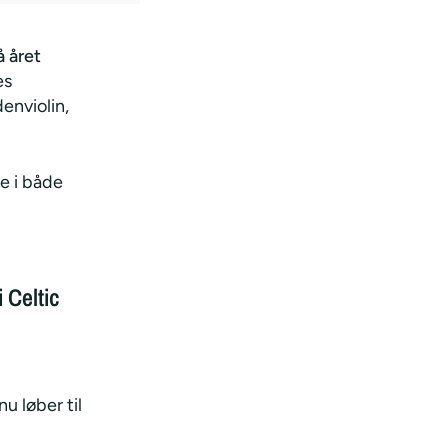
å året
es
enviolin,
e i både
 Celtic
u løber til