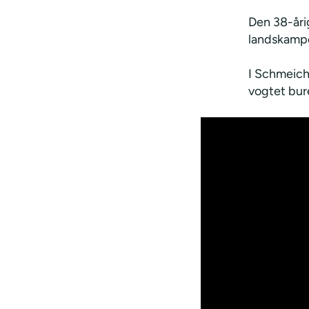
Den 38-åri
landskampe
I Schmeiche
vogtet bure