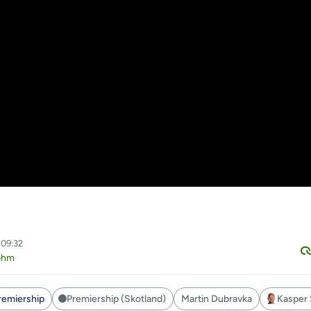
 09:32
ohm
remiership
Premiership (Skotland)
Martin Dubravka
Kasper