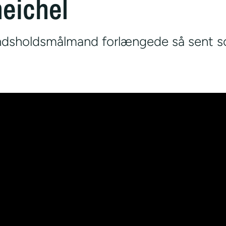
meichel
ndsholdsmålmand forlængede så sent so