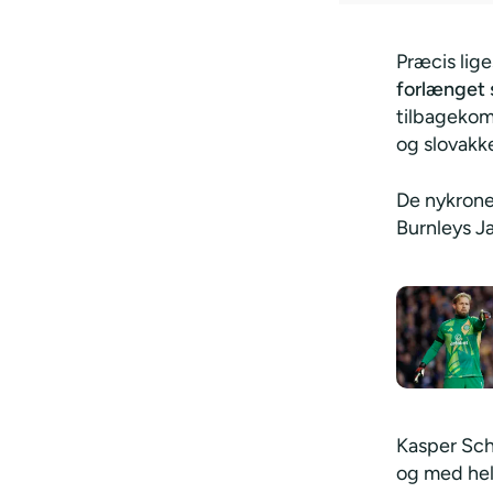
Præcis lig
forlænget 
tilbagekoms
og slovakke
De nykrone
Burnleys J
Kasper Schm
og med he