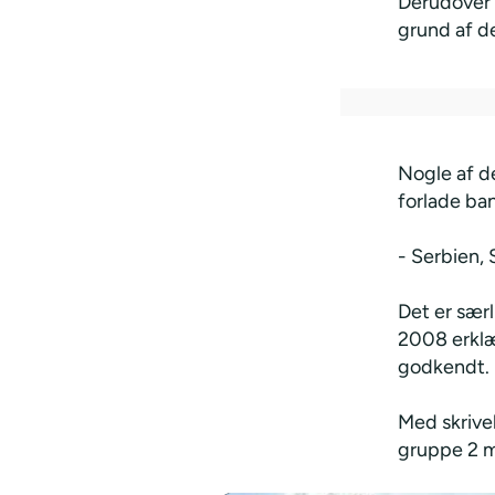
Derudover 
grund af de
Nogle af de
forlade ba
- Serbien, 
Det er sær
2008 erklæ
godkendt.
Med skrive
gruppe 2 m