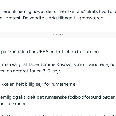
llere fik nemlig nok at de rumænske fans' tilråb, hvorfor
i protest. De vendte aldrig tilbage til grønsværen.
t på skandalen har UEFA nu truffet en beslutning.
r man valgt at taberdømme Kosovo, som udvandrede, o
ænien noteret for en 3-0-sejr.
ikke en helt billig sejr for rumænerne.
emlig også tildelt det rumænske fodboldforbund bøder 
nske kroner.