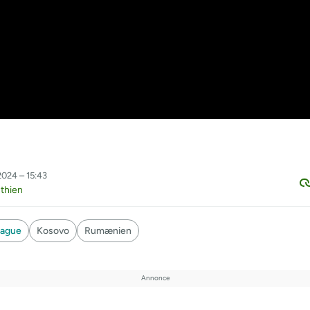
024 – 15:43
thien
eague
Kosovo
Rumænien