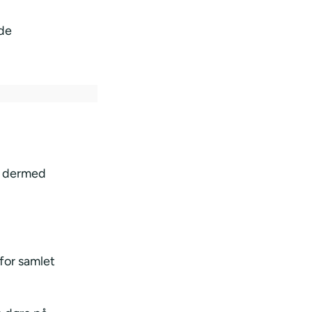
 de
g dermed
for samlet