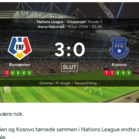
Nations League - Gruppespil
|
Runde 5
Arena Naţională
|
15 nov 2024
-
20.45
3
:
0
Rumænien
Kosovo
SLUT
T
V
V
V
V
T
T
V
V
V
Dommer: M. Krogh
Pausestilling: -
|
 være nok.
n og Kosovo tørnede sammen i Nations League endte d
le.