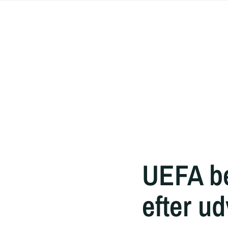
UEFA be
efter u