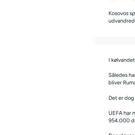
Kosovos spi
udvandrede 
I kølvande
Således ha
bliver Rum
Det er dog 
UEFA har n
954.000 da