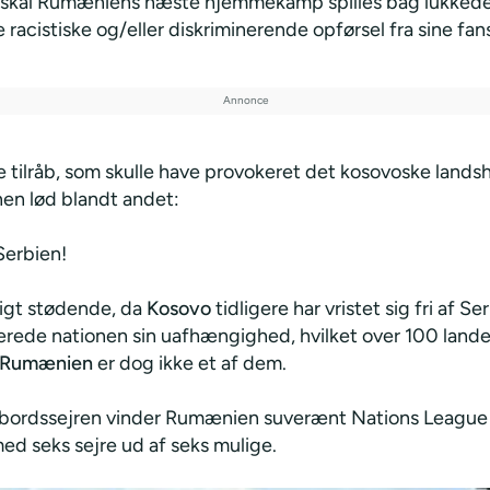
skal Rumæniens næste hjemmekamp spilles bag lukkede
 racistiske og/eller diskriminerende opførsel fra sine fan
 tilråb, som skulle have provokeret det kosovoske landsho
nen lød blandt andet:
Serbien!
ligt stødende, da
Kosovo
tidligere har vristet sig fri af Se
rede nationen sin uafhængighed, hvilket over 100 lande
Rumænien
er dog ikke et af dem.
bordssejren vinder Rumænien suverænt Nations League
ed seks sejre ud af seks mulige.