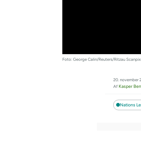
Foto: George Calin/Reuters/Ritzau Scanpix
20. november 2
Kasper Ben
Af
Nations L