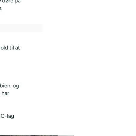
 døre på
s.
ld til at
rbien, og i
 har
 C-lag