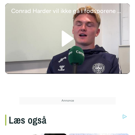
Conrad Harder vil ikke gå i fodsporene på Yussuf Poulsen i Leipzig
/