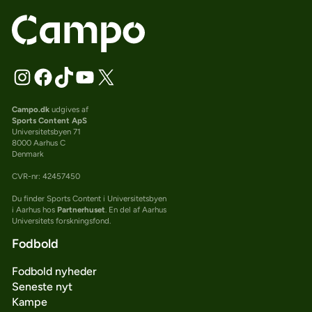
Campo.dk
udgives af
Sports Content ApS
Universitetsbyen 71
8000 Aarhus C
Denmark
CVR-nr: 42457450
Du finder Sports Content i Universitetsbyen
i Aarhus hos
Partnerhuset
. En del af Aarhus
Universitets forskningsfond.
Fodbold
Fodbold nyheder
Seneste nyt
Kampe