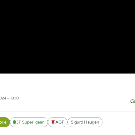
024 – 13:10
orie
3F Superligaen
AGF
Sigurd Haugen