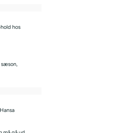
phold hos
e sæson,
 Hansa
n må gå ud